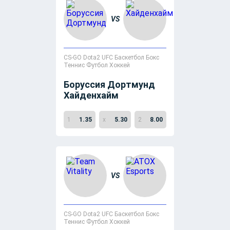
VS
CS-GO
Dota2
UFC
Баскетбол
Бокс
Теннис
Футбол
Хоккей
Боруссия Дортмунд
vs
Хайденхайм
1
1.35
x
5.30
2
8.00
VS
CS-GO
Dota2
UFC
Баскетбол
Бокс
Теннис
Футбол
Хоккей