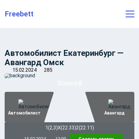
string(9) "123qwerty"
Freebett
Автомобилист Екатеринбург —
Авангард Омск
15.02.2024
285
Хоккей
Автомобилист
Авангард
1(2,3)
Х(22.33)
2(22.11)