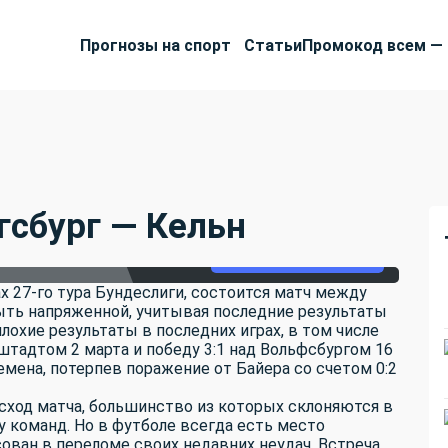
Прогнозы на спорт
Статьи
Промокод всем — 
Футбол
CS-GO
Dota2
гсбург — Кельн
Хоккей
31.03.2024
16:00
Сделать ставку
UFC
Кельн
ах 27-го тура Бундеслиги, состоится матч между
Футбол
Бокс
ыть напряженной, учитывая последние результаты
лохие результаты в последних играх, в том числе
Баскетбол
штадтом 2 марта и победу 3:1 над Вольфсбургом 16
мена, потерпев поражение от Байера со счетом 0:2
Теннис
сход матча, большинство из которых склоняются в
у команд. Но в футболе всегда есть место
сован в переломе своих недавних неудач. Встреча