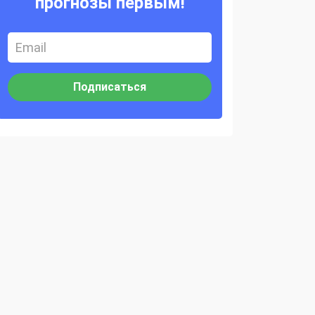
прогнозы первым!
Подписаться