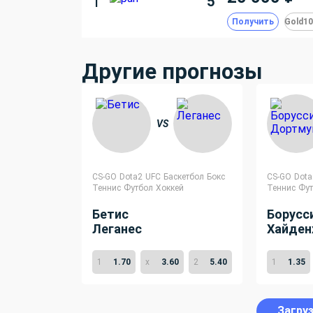
5
Получить
Gold1
Другие прогнозы
VS
CS-GO
Dota2
UFC
Баскетбол
Бокс
CS-GO
Dota
Теннис
Футбол
Хоккей
Теннис
Фут
Бетис
Борусс
vs
vs
Леганес
Хайден
1
1.70
x
3.60
2
5.40
1
1.35
Загруз