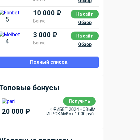
Обзор
10 000 ₽
На сайт
5
Бонус
Обзор
3 000 ₽
На сайт
4
Бонус
Обзор
Полный список
Топовые бонусы
Получить
ФРИБЕТ 2024 НОВЫМ
20 000 ₽
ИГРОКАМ! от 1 000 руб !