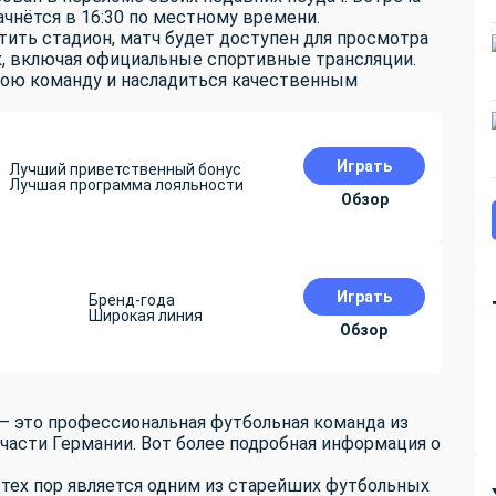
чнётся в 16:30 по местному времени​​.
тить стадион, матч будет доступен для просмотра
, включая официальные спортивные трансляции​​.
вою команду и насладиться качественным
.
Играть
Лучший приветственный бонус
Лучшая программа лояльности
Обзор
Играть
Бренд-года
Широкая линия
Обзор
 — это профессиональная футбольная команда из
 части Германии. Вот более подробная информация о
 с тех пор является одним из старейших футбольных