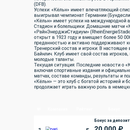
(DFB).
Успехи: «Кёльн» имеет впечатляющий спис
выигрывал чемпионат Германии (Бундеслига
«Кёльн» имеет успехи на международной ар
Стадион и болельщики: Домашние матчи «К
«РайнЭнерджиСтидиум» (RheinEnergieStadio
открыт в 1923 году и вмещает более 50 0
преданностью и активно поддерживают ко
Тренерский состав и игроки: В настоящее
Байнлич. Клуб имеет свой состав игроков,
молодые таланты.
Текущая ситуация: Последние новости о «
включая спортивные издания и официальны
матчах, составе команды, результаты и по
«Кёльн» — это клуб с богатой историей и
продолжает играть важную роль в немецк
№
Компания
Рейтинг
Бонус
Бонус за депозит
20 000 ₽