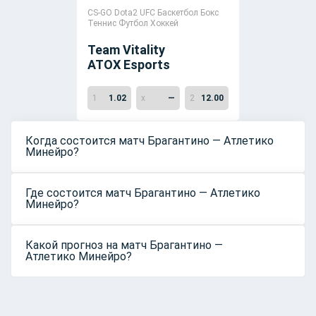
CS-GO
Dota2
UFC
Баскетбол
Бокс
Теннис
Футбол
Хоккей
Team Vitality
vs
ATOX Esports
1
1.02
x
—
2
12.00
Когда состоится матч Брагантино — Атлетико
Минейро?
Матч состоится 12 июня в 3:30 по московскому времени
Где состоится матч Брагантино — Атлетико
Минейро?
Матч пройдет
на стадионе Наби Аби Чедид в городе
Какой прогноз на матч Брагантино —
Браганса-Паулиста
Атлетико Минейро?
Исходя из текущей формы и статистики, прогноз на матч
следующий: