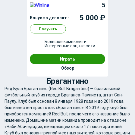
5
5 000 ₽
Бонус за депозит :
Получить
Большое комьюнити
Интересные соц-ые сети
Играть
Обзор
Брагантино
Ред Булл Брагантино (Red Bull Bragantino) — бразильский
футбольный клуб из города Браганса-Паулиста, штат Сан-
Паулу. Клуб был основан 8 января 1928 года и до 2019 года
был известен просто как «Брагантино». В 2019 году клуб был
приобретен компанией Red Bull, после чего его название было
изменено. Домашние матчи команда проводит на стадионе
«Наби Абичедиди», вмещающем около 17 тысяч зрителей.
Клуб был основан группой местных жителей, которые решили