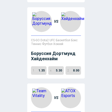
VS
CS-GO
Dota2
UFC
Баскетбол
Бокс
Теннис
Футбол
Хоккей
Боруссия Дортмунд
vs
Хайденхайм
1
1.35
x
5.30
2
8.00
VS