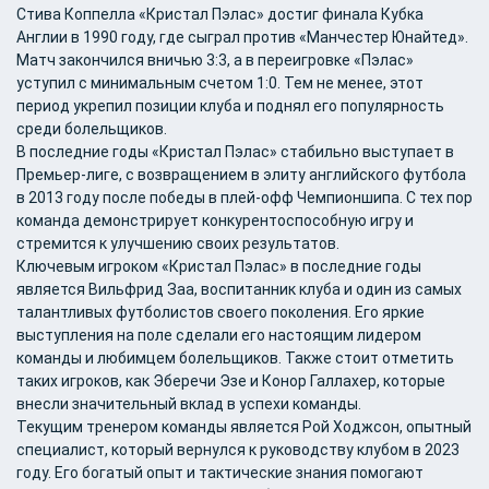
Стива Коппелла «Кристал Пэлас» достиг финала Кубка
Англии в 1990 году, где сыграл против «Манчестер Юнайтед».
Матч закончился вничью 3:3, а в переигровке «Пэлас»
уступил с минимальным счетом 1:0. Тем не менее, этот
период укрепил позиции клуба и поднял его популярность
среди болельщиков.
В последние годы «Кристал Пэлас» стабильно выступает в
Премьер-лиге, с возвращением в элиту английского футбола
в 2013 году после победы в плей-офф Чемпионшипа. С тех пор
команда демонстрирует конкурентоспособную игру и
стремится к улучшению своих результатов.
Ключевым игроком «Кристал Пэлас» в последние годы
является Вильфрид Заа, воспитанник клуба и один из самых
талантливых футболистов своего поколения. Его яркие
выступления на поле сделали его настоящим лидером
команды и любимцем болельщиков. Также стоит отметить
таких игроков, как Эберечи Эзе и Конор Галлахер, которые
внесли значительный вклад в успехи команды.
Текущим тренером команды является Рой Ходжсон, опытный
специалист, который вернулся к руководству клубом в 2023
году. Его богатый опыт и тактические знания помогают