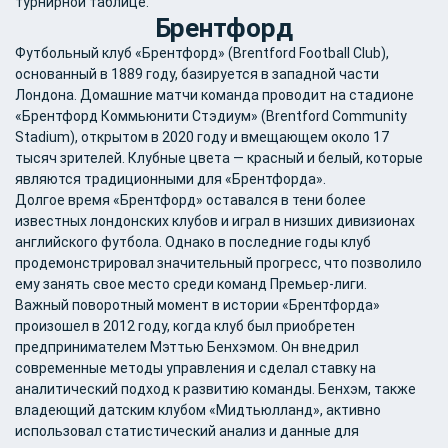
турнирной таблице.
Брентфорд
Футбольный клуб «Брентфорд» (Brentford Football Club),
основанный в 1889 году, базируется в западной части
Лондона. Домашние матчи команда проводит на стадионе
«Брентфорд Коммьюнити Стэдиум» (Brentford Community
Stadium), открытом в 2020 году и вмещающем около 17
тысяч зрителей. Клубные цвета — красный и белый, которые
являются традиционными для «Брентфорда».
Долгое время «Брентфорд» оставался в тени более
известных лондонских клубов и играл в низших дивизионах
английского футбола. Однако в последние годы клуб
продемонстрировал значительный прогресс, что позволило
ему занять свое место среди команд Премьер-лиги.
Важный поворотный момент в истории «Брентфорда»
произошел в 2012 году, когда клуб был приобретен
предпринимателем Мэттью Бенхэмом. Он внедрил
современные методы управления и сделал ставку на
аналитический подход к развитию команды. Бенхэм, также
владеющий датским клубом «Мидтьюлланд», активно
использовал статистический анализ и данные для