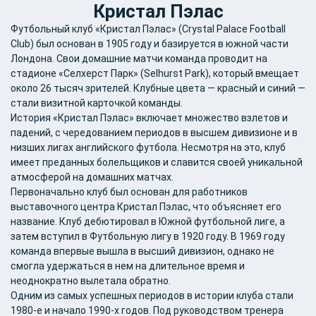
Кристал Пэлас
Футбольный клуб «Кристал Пэлас» (Crystal Palace Football
Club) был основан в 1905 году и базируется в южной части
Лондона. Свои домашние матчи команда проводит на
стадионе «Селхерст Парк» (Selhurst Park), который вмещает
около 26 тысяч зрителей. Клубные цвета — красный и синий —
стали визитной карточкой команды.
История «Кристал Пэлас» включает множество взлетов и
падений, с чередованием периодов в высшем дивизионе и в
низших лигах английского футбола. Несмотря на это, клуб
имеет преданных болельщиков и славится своей уникальной
атмосферой на домашних матчах.
Первоначально клуб был основан для работников
выставочного центра Кристал Пэлас, что объясняет его
название. Клуб дебютировал в Южной футбольной лиге, а
затем вступил в Футбольную лигу в 1920 году. В 1969 году
команда впервые вышла в высший дивизион, однако не
смогла удержаться в нем на длительное время и
неоднократно вылетала обратно.
Одним из самых успешных периодов в истории клуба стали
1980-е и начало 1990-х годов. Под руководством тренера