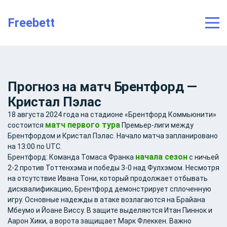
string(9) "123qwerty"
Freebett
Прогноз на матч Брентфорд —
Кристал Пэлас
18 августа 2024 года на стадионе «Брентфорд Коммьюнити»
матч первого тура
состоится
Премьер-лиги между
Брентфордом и Кристал Пэлас. Начало матча запланировано
на 13:00 по UTC.
начала сезон
Брентфорд
: Команда Томаса Франка
с ничьей
2-2 против Тоттенхэма и победы 3-0 над Фулхэмом. Несмотря
на отсутствие Ивана Тони, который продолжает отбывать
дисквалификацию, Брентфорд демонстрирует сплоченную
игру. Основные надежды в атаке возлагаются на Брайана
Мбеумо и Йоане Виссу. В защите выделяются Итан Пиннок и
Аарон Хики, а ворота защищает Марк Флеккен. Важно