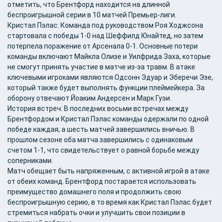
отметить, что Брентфорд находится на длинной
беспроигрышной серии в 10 матчей Премьер-лиги​.
Кристал Пэлас
: Команда под руководством Роя Ходжсона
стартовала с победы 1-0 над Шеффилд Юнайтед, но затем
потерпела поражение от Арсенала 0-1. Основные потери
команды включают Майкла Олизе и Уилфрида Заха, которые
не смогут принять участие в матче из-за травм. В атаке
ключевыми игроками являются Одсонн Эдуар и Эберечи Эзе,
который также будет выполнять функции плеймейкера. За
оборону отвечают Йоаким Андерсен и Марк Гуэи​.
История встреч
: В последних восьми встречах между
Брентфордом и Кристал Пэлас команды одержали по одной
победе каждая, а шесть матчей завершились вничью. В
прошлом сезоне оба матча завершились с одинаковым
счетом 1-1, что свидетельствует о равной борьбе между
соперниками​​.
Матч обещает быть напряженным, с активной игрой в атаке
от обеих команд. Брентфорд постарается использовать
преимущество домашнего поля и продолжить свою
беспроигрышную серию, в то время как Кристал Пэлас будет
стремиться набрать очки и улучшить свои позиции в