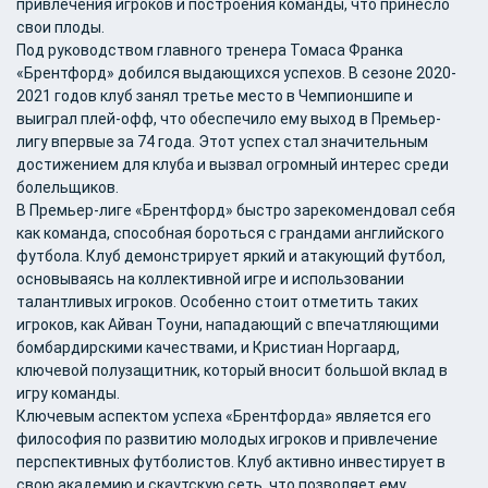
привлечения игроков и построения команды, что принесло
свои плоды.
Под руководством главного тренера Томаса Франка
«Брентфорд» добился выдающихся успехов. В сезоне 2020-
2021 годов клуб занял третье место в Чемпионшипе и
выиграл плей-офф, что обеспечило ему выход в Премьер-
лигу впервые за 74 года. Этот успех стал значительным
достижением для клуба и вызвал огромный интерес среди
болельщиков.
В Премьер-лиге «Брентфорд» быстро зарекомендовал себя
как команда, способная бороться с грандами английского
футбола. Клуб демонстрирует яркий и атакующий футбол,
основываясь на коллективной игре и использовании
талантливых игроков. Особенно стоит отметить таких
игроков, как Айван Тоуни, нападающий с впечатляющими
бомбардирскими качествами, и Кристиан Норгаард,
ключевой полузащитник, который вносит большой вклад в
игру команды.
Ключевым аспектом успеха «Брентфорда» является его
философия по развитию молодых игроков и привлечение
перспективных футболистов. Клуб активно инвестирует в
свою академию и скаутскую сеть, что позволяет ему