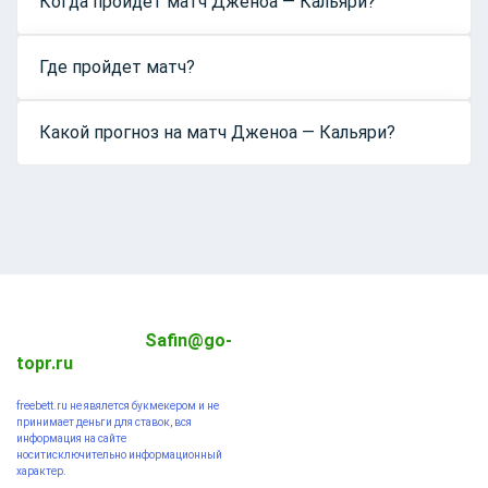
Когда пройдет матч Дженоа — Кальяри?
Матч пройдет
29 апреля в
21:45
по московскому времени
Где пройдет матч?
Матч пройдет
на стадионе Луиджи Феррарис в Генуе
Какой прогноз на матч Дженоа — Кальяри?
Анализ текущего положения команд в лиге, где они
находятся рядом в таблице, и предыдущих личных встреч,
показывает, что в двух из трех последних игр общий тотал
был меньше 2.5 голов. Это указывает на то, что команды
склонны к консервативной, осторожной игре при встрече
друг с другом.
В предстоящем матче разумной ставкой может стать
По вопросам
Хозяева не проиграют (1X), что отражает прочную
Safin@go-
сотрудничества:
домашнюю форму Дженоа, а также Общий тотал меньше 3.5
topr.ru
голов. Последние игры Кальяри, в которых они
демонстрировали компетентную игру против более сильных
freebett.ru не явялется букмекером и не
принимает деньги для ставок, вся
соперников, могут не сыграть значимой роли против упорной
информация на сайте
и защитно настроенной команды Дженоа. С учетом игровых
носитисключительно информационный
стилей обеих команд, встреча вероятно пройдет в закрытом,
характер.