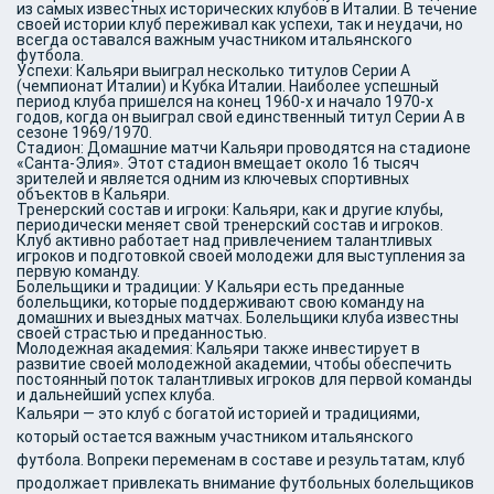
из самых известных исторических клубов в Италии. В течение
своей истории клуб переживал как успехи, так и неудачи, но
всегда оставался важным участником итальянского
футбола.
Успехи: Кальяри выиграл несколько титулов Серии А
(чемпионат Италии) и Кубка Италии. Наиболее успешный
период клуба пришелся на конец 1960-х и начало 1970-х
годов, когда он выиграл свой единственный титул Серии А в
сезоне 1969/1970.
Стадион: Домашние матчи Кальяри проводятся на стадионе
«Санта-Элия». Этот стадион вмещает около 16 тысяч
зрителей и является одним из ключевых спортивных
объектов в Кальяри.
Тренерский состав и игроки: Кальяри, как и другие клубы,
периодически меняет свой тренерский состав и игроков.
Клуб активно работает над привлечением талантливых
игроков и подготовкой своей молодежи для выступления за
первую команду.
Болельщики и традиции: У Кальяри есть преданные
болельщики, которые поддерживают свою команду на
домашних и выездных матчах. Болельщики клуба известны
своей страстью и преданностью.
Молодежная академия: Кальяри также инвестирует в
развитие своей молодежной академии, чтобы обеспечить
постоянный поток талантливых игроков для первой команды
и дальнейший успех клуба.
Кальяри — это клуб с богатой историей и традициями,
который остается важным участником итальянского
футбола. Вопреки переменам в составе и результатам, клуб
продолжает привлекать внимание футбольных болельщиков