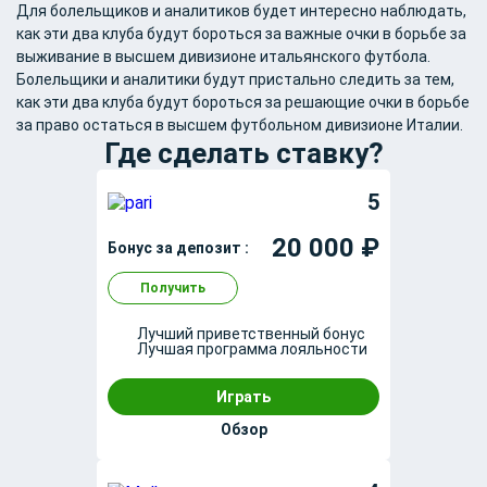
Для болельщиков и аналитиков будет интересно наблюдать,
как эти два клуба будут бороться за важные очки в борьбе за
выживание в высшем дивизионе итальянского футбола.
Болельщики и аналитики будут пристально следить за тем,
как эти два клуба будут бороться за решающие очки в борьбе
за право остаться в высшем футбольном дивизионе Италии.
Где сделать ставку?
5
20 000 ₽
Бонус за депозит :
Получить
Лучший приветственный бонус
Лучшая программа лояльности
Играть
Обзор