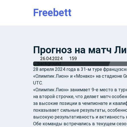
string(9) "123qwerty"
Freebett
Прогноз на матч Л
1(2,50)
Х(3,75)
2(2,60)
26.04.2024
159
Лион
28 апреля 2024 года в 31-м туре француз
«Олимпик Лион» и «Монако» на стадионе Gro
UTC.
«Олимпик Лион» занимает 9-е место в турн
на второй строчке, что делает матч особ
за высокие позиции в чемпионате и квал
показывает сильные результаты, особенно
высокую результативность и активность н
Обе команды встречались в текущем сезо