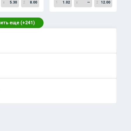
x
5.30
2
8.00
1
1.02
x
—
2
12.00
ить еще (+241)
скому времени
um в Лионе
?
ч с тоталом меньше 3.5 голов кажется вполне
оборонительной игры Монако и желание Лиона
го поражения от ПСЖ показывает, что обе
реплении своей защиты.