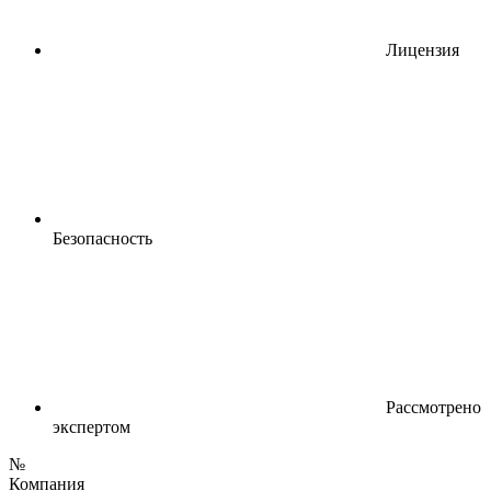
Лицензия
Безопасность
Рассмотрено
экспертом
№
Компания