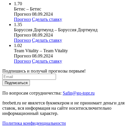
1.70
Бетис – Бетис
Прогноз 08.09.2024
Прогноз
Сделать ставку
1.35
Боруссия Дортмунд – Боруссия Дортмунд
Прогноз 08.09.2024
Прогноз
Сделать ставку
1.02
Team Vitality – Team Vitality
Прогноз 08.09.2024
Прогноз
Сделать ставку
Подпишись и получай прогнозы первым!
Подписаться
По вопросам сотрудничества:
Safin@go-topr.ru
freebett.ru не явялется букмекером и не принимает деньги для
ставок, вся информация на сайте носитисключительно
информационный характер.
Политика конфиденциальности