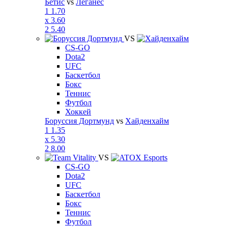
Бетис
vs
Леганес
1
1.70
x
3.60
2
5.40
VS
CS-GO
Dota2
UFC
Баскетбол
Бокс
Теннис
Футбол
Хоккей
Боруссия Дортмунд
vs
Хайденхайм
1
1.35
x
5.30
2
8.00
VS
CS-GO
Dota2
UFC
Баскетбол
Бокс
Теннис
Футбол