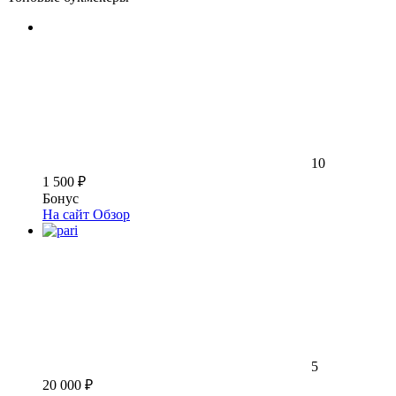
10
1 500 ₽
Бонус
На сайт
Обзор
5
20 000 ₽