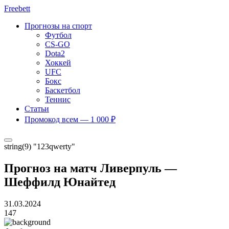
Freebett
Прогнозы на спорт
Футбол
CS-GO
Dota2
Хоккей
UFC
Бокс
Баскетбол
Теннис
Статьи
Промокод всем — 1 000 ₽
string(9) "123qwerty"
Прогноз на матч Ливерпуль —
Шеффилд Юнайтед
31.03.2024
147