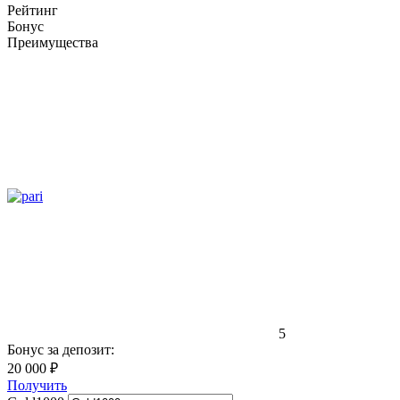
Рейтинг
Бонус
Преимущества
5
Бонус за депозит:
20 000 ₽
Получить