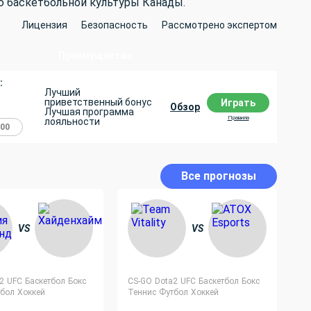
 баскетбольной культуры Канады.
Лицензия
Безопасность
Рассмотрено экспертом
Преимущества
:
Лучший
приветственный бонус
Играть
Обзор
Лучшая программа
Правила
лояльности
000
Все прогнозы
VS
VS
2
UFC
Баскетбол
Бокс
CS-GO
Dota2
UFC
Баскетбол
Бокс
бол
Хоккей
Теннис
Футбол
Хоккей