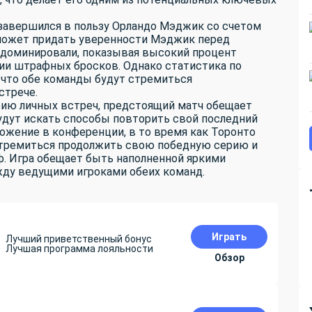
завершился в пользу Орландо Мэджик со счетом
 может придать уверенности Мэджик перед
 доминировали, показывая высокий процент
инии штрафных бросков. Однако статистика по
, что обе команды будут стремиться
рече​​.
ию личных встреч, предстоящий матч обещает
дут искать способы повторить свой последний
ложение в конференции, в то время как Торонто
 стремиться продолжить свою победную серию и
ф. Игра обещает быть наполненной яркими
у ведущими игроками обеих команд.
Играть
Лучший приветственный бонус
Лучшая программа лояльности
Обзор