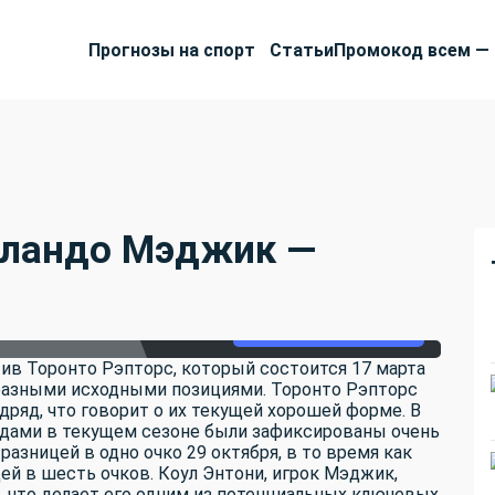
Прогнозы на спорт
Статьи
Промокод всем — 
Футбол
CS-GO
Dota2
рландо Мэджик —
Хоккей
UFC
18.03.2024
01:00
Сделать ставку
Бокс
ив Торонто Рэпторс, который состоится 17 марта
аскетбол
Торонто Рэпторс
Баскетбол
с разными исходными позициями. Торонто Рэпторс
дряд, что говорит о их текущей хорошей форме. В
Теннис
дами в текущем сезоне были зафиксированы очень
разницей в одно очко 29 октября, в то время как
ей в шесть очков. Коул Энтони, игрок Мэджик,
, что делает его одним из потенциальных ключевых