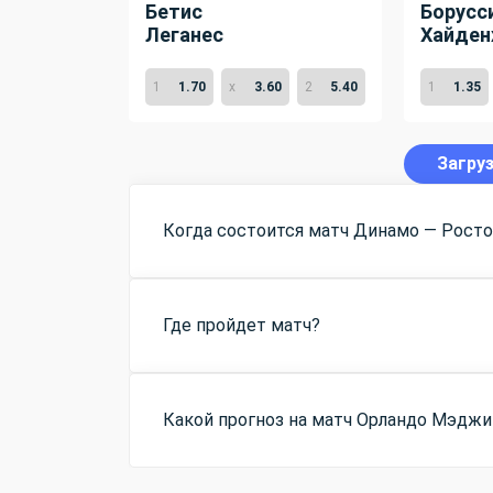
Бетис
Борусс
vs
vs
Леганес
Хайден
1
1.70
x
3.60
2
5.40
1
1.35
Загруз
Когда состоится матч Динамо — Рост
Матч между Орландо Мэджик и Торонто Рэп
московскому времени
Где пройдет матч?
Матч пройдет на арене Амвэй Центр в Орл
Какой прогноз на матч Орландо Мэджи
Орландо Мэджик будут искать способы по