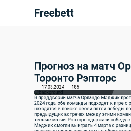
string(9) "123qwerty"
Freebett
Прогноз на матч О
Торонто Рэпторс
1(1,13)
Х(n/a)
2(6,00)
17.03.2024
185
В преддверии матча Орландо Мэджик прот
Б
Орландо Мэджик
2024 года, обе команды подходят к игре 
находятся в поиске своей пятой победы по
предыдущих встречах между этими коман
тесные матчи: Рэпторс одержали победу с 
Мэджик смогли выиграть 4 марта с разниц
показал высокие результаты в обеих играх