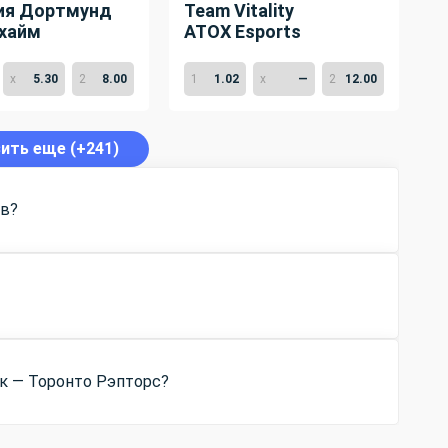
ия Дортмунд
Team Vitality
vs
хайм
ATOX Esports
x
5.30
2
8.00
1
1.02
x
—
2
12.00
ить еще (+241)
ов?
торс состоится 18 марта 2024 года в 01:00 по
андо
к — Торонто Рэпторс?
вторить свой последний успех против Рэпторс и