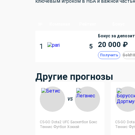
ключевым игроком в НБА и важной частью
№
Компания
Рейтинг
Бонус
Бонус за депозит
20 000 ₽
5
Получить
Gold1
Другие прогнозы
VS
CS-GO
Dota2
UFC
Баскетбол
Бокс
CS-GO
Dota
Теннис
Футбол
Хоккей
Теннис
Фут