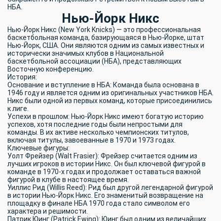
НБА.
Нью-Йорк Никс
Нью-Йорк Никс (New York Knicks) — это профессиональная
баскетбольная команда, базирующаяся в Нью-Йорке, штат
Нью-Йорк, США. Они являются одним из самых известных и
исторически значимых клубов в Национальной
баскетбольной ассоциации (НБА), представляющих
Восточную конференцию.
История:
Основание и вступление в НБА: Команда была основана в
1946 году и является одним из оригинальных участников НБА.
Никс были одной из первых команд, которые присоединились
к лиге.
Успехи в прошлом: Нью-Йорк Никс имеют богатую историю
успехов, хотя последние годы были непростыми для
команды. В их активе несколько чемпионских титулов,
включая титулы, завоеванные в 1970 и 1973 годах.
Ключевые фигуры:
Уолт Фрейзер (Walt Frasier): Фрейзер считается одним из
лучших игроков в истории Никс. Он был ключевой фигурой в
команде в 1970-х годах и продолжает оставаться важной
фигурой в клубе в настоящее время.
Уиллис Рид (Willis Reed): Рид был другой легендарной фигурой
в истории Нью-Йорк Никс. Его знаменитый возвращение на
площадку в финале НБА 1970 года стало символом его
характера и решимости.
Патрик Юинг (Patrick Ewing): Юинг был одним из величайших