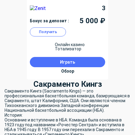
3
5 000 ₽
Бонус за депозит :
Получить
Онлайн казино
Тотализатор
Играть
Обзор
Сакраменто Кингз
Сакраменто Кингз (Sacramento Kings) — это
профессиональная баскетбольная команда, базирующаяся в
Сакраменто, штат Калифорния, США. Они являются членом
Тихоокеанского дивизиона Западной конференции
Национальной баскетбольной ассоциации (НБА).
История:
Основание и вступление в НБА: Команда была основана в
1923 году под названием «Рочестер Сентрал» и вступила в
НБА в 1945 году. В 1957 году они переехали в Сакраменто и
стали называться «Сакраменто Кингз».