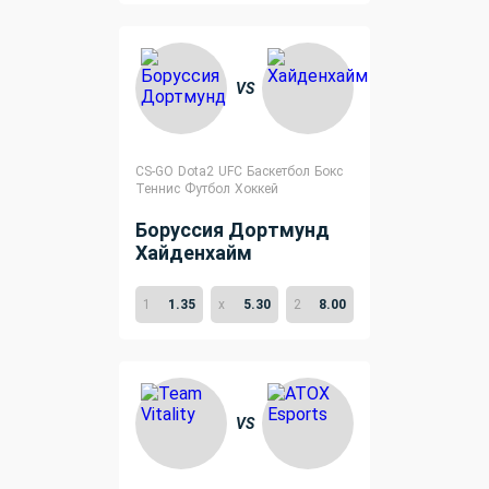
VS
CS-GO
Dota2
UFC
Баскетбол
Бокс
Теннис
Футбол
Хоккей
Боруссия Дортмунд
vs
Хайденхайм
1
1.35
x
5.30
2
8.00
VS