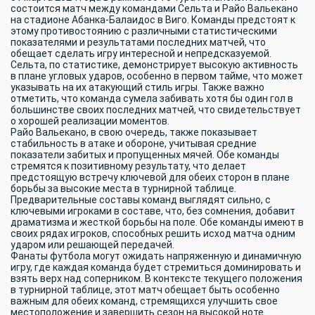
состоится матч между командами Сельта и Райо Вальекано
на стадионе Абанка-Балаидос в Виго​​. Команды предстоят к
этому противостоянию с различными статистическими
показателями и результатами последних матчей, что
обещает сделать игру интересной и непредсказуемой.
Сельта, по статистике, демонстрирует высокую активность
в плане угловых ударов, особенно в первом тайме, что может
указывать на их атакующий стиль игры. Также важно
отметить, что команда сумела забивать хотя бы один гол в
большинстве своих последних матчей, что свидетельствует
о хорошей реализации моментов​​.
Райо Вальекано, в свою очередь, также показывает
стабильность в атаке и обороне, учитывая средние
показатели забитых и пропущенных мячей. Обе команды
стремятся к позитивному результату, что делает
предстоящую встречу ключевой для обеих сторон в плане
борьбы за высокие места в турнирной таблице.
Предварительные составы команд выглядят сильно, с
ключевыми игроками в составе, что, без сомнения, добавит
драматизма и жесткой борьбы на поле. Обе команды имеют в
своих рядах игроков, способных решить исход матча одним
ударом или решающей передачей​​.
Фанаты футбола могут ожидать напряженную и динамичную
игру, где каждая команда будет стремиться доминировать и
взять верх над соперником. В контексте текущего положения
в турнирной таблице, этот матч обещает быть особенно
важным для обеих команд, стремящихся улучшить свое
местоположение и завершить сезон на высокой ноте.