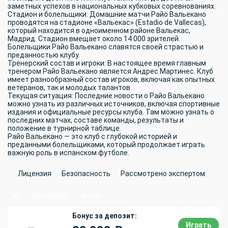
заметных успехов в национальных кубковых соревнованиях.
Стадион и болельщики: Домашние матчи Райо Вальекано
проводятся на стадионе «Вальекас» (Estadio de Vallecas),
который находится в одноименном районе Вальекас,
Мадрид. Стадион вмещает около 14 000 зрителей.
Болельщики Райо Вальекано славятся своей страстью и
преданностью клубу.
Тренерский состав и игроки: В настоящее время главным
тренером Райо Вальекано является Андрес Мартинес. Клуб
имеет разнообразный состав игроков, включая как опытных
ветеранов, так и молодых талантов.
Текущая ситуация: Последние новости о Райо Вальекано
можно узнать из различных источников, включая спортивные
издания и официальные ресурсы клуба. Там можно узнать о
последних матчах, составе команды, результаты и
положение в турнирной таблице.
Райо Вальекано — это клуб с глубокой историей и
преданными болельщиками, который продолжает играть
важную роль в испанском футболе.
Лицензия
Безопасность
Рассмотрено экспертом
№
Компания
Бонус
Бонус за депозит:
Играть