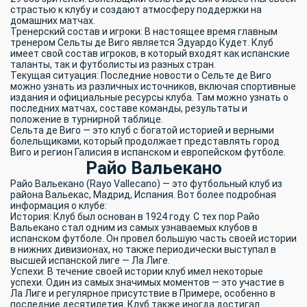
страстью к клубу и создают атмосферу поддержки на
домашних матчах.
Тренерский состав и игроки: В настоящее время главным
тренером Сельты де Виго является Эдуардо Кудет. Клуб
имеет свой состав игроков, в который входят как испанские
таланты, так и футболисты из разных стран.
Текущая ситуация: Последние новости о Сельте де Виго
можно узнать из различных источников, включая спортивные
издания и официальные ресурсы клуба. Там можно узнать о
последних матчах, составе команды, результаты и
положение в турнирной таблице.
Сельта де Виго — это клуб с богатой историей и верными
болельщиками, который продолжает представлять город
Виго и регион Галисия в испанском и европейском футболе.
Райо Вальекано
Райо Вальекано (Rayo Vallecano) — это футбольный клуб из
района Вальекас, Мадрид, Испания. Вот более подробная
информация о клубе:
История: Клуб был основан в 1924 году. С тех пор Райо
Вальекано стал одним из самых узнаваемых клубов в
испанском футболе. Он провел большую часть своей истории
в нижних дивизионах, но также периодически выступал в
высшей испанской лиге — Ла Лиге.
Успехи: В течение своей истории клуб имел некоторые
успехи. Один из самых значимых моментов — это участие в
Ла Лиге и регулярное присутствие в Примере, особенно в
последние десятилетия. Клуб также иногда достигал