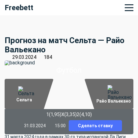
string(9) "123qwerty"
Freebett
Прогноз на матч Сельта — Райо
Вальекано
29.03.2024
184
Футбол
Сельта
Райо Вальекано
1(1,95)
Х(3,35)
2(4,10)
31.03.2024
15:00
Сделать ставку
31 марта 2024 года в рамках 30-го тура испанской Ла Лиги