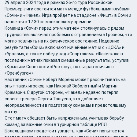
29 апреля 2024 года в рамках 26-го тура Российской
Премьер-лиги состоится матч между футбольными клубами
«Сочи» и «Факел». Игра пройдет на стадионе «Фишт» в Сочи и
начнется в 17:30 по московскому времени.
Команда «Сочи» перед этим матчем столкнулась с рядом
трудностей, включая проблемы с отравлением в Грозном, что
могло повлиять на их физическое состояние. Недавние
результаты «Сочи» включают ничейные матчи с «ЦСКА» и
«Уралом», а также победу над «Спартаком». «Факел» же в
последних матчах показал смешанные результаты, уступив
«Крыльям Советов» и «Ростову», но сыграв вничью с
«Оренбургом».
Наставник «Сочи» Роберт Морено может рассчитывать на
опыт таких игроков, как Николай Заболотный и Мартин
Крамарич. С другой стороны, «Факел» недавно потерял
своего тренера Сергея Ташуева, что добавляет
неопределенности в подготовку команды к предстоящему
матчу.
Этот матч обещает быть напряженным, учитывая борьбу
команд за важные очки в турнирной таблице РПЛ.
Болельщикам предстоит увидеть, как «Сочи» попытается