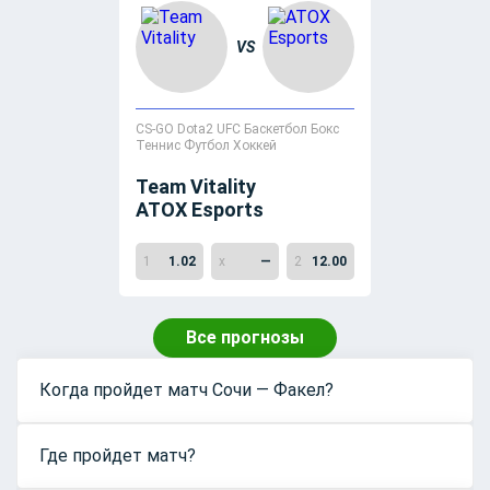
VS
CS-GO
Dota2
UFC
Баскетбол
Бокс
Теннис
Футбол
Хоккей
Team Vitality
vs
ATOX Esports
1
1.02
x
—
2
12.00
Все прогнозы
Когда пройдет матч Сочи — Факел?
Матч пройдет
29 апреля в
17:30
по московскому времени
Где пройдет матч?