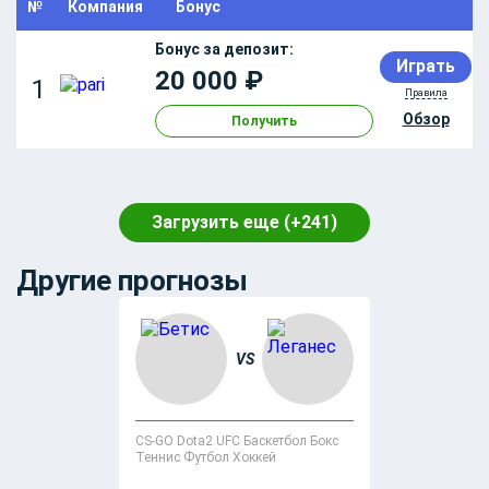
№
Компания
Бонус
Бонус за депозит:
Играть
20 000 ₽
Правила
Обзор
Получить
Загрузить еще (+241)
Другие прогнозы
VS
CS-GO
Dota2
UFC
Баскетбол
Бокс
Теннис
Футбол
Хоккей