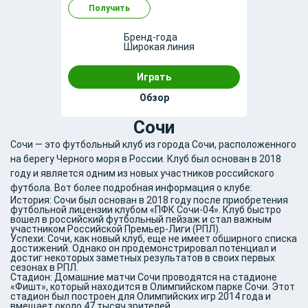
Получить
Бренд-года
Широкая линия
Играть
Обзор
Сочи
Сочи — это футбольный клуб из города Сочи, расположенного
на берегу Черного моря в России. Клуб был основан в 2018
году и является одним из новых участников российского
футбола. Вот более подробная информация о клубе:
История: Сочи был основан в 2018 году после приобретения
футбольной лицензии клубом «ПФК Сочи-04». Клуб быстро
вошел в российский футбольный пейзаж и стал важным
участником Российской Премьер-Лиги (РПЛ).
Успехи: Сочи, как новый клуб, еще не имеет обширного списка
достижений. Однако он продемонстрировал потенциал и
достиг некоторых заметных результатов в своих первых
сезонах в РПЛ.
Стадион: Домашние матчи Сочи проводятся на стадионе
«Фишт», который находится в Олимпийском парке Сочи. Этот
стадион был построен для Олимпийских игр 2014 года и
вмещает около 47 тысяч зрителей.