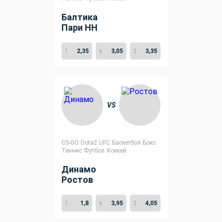
Балтика
vs
Пари НН
1
2,35
x
3,05
2
3,35
VS
CS-GO
Dota2
UFC
Баскетбол
Бокс
Теннис
Футбол
Хоккей
Динамо
vs
Ростов
1
1,8
x
3,95
2
4,05