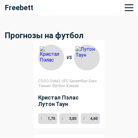
Freebett
Прогнозы на футбол
VS
CS-GO
Dota2
UFC
Баскетбол
Бокс
Теннис
Футбол
Хоккей
Кристал Пэлас
vs
Лутон Таун
1
1,75
x
3,85
2
4,60