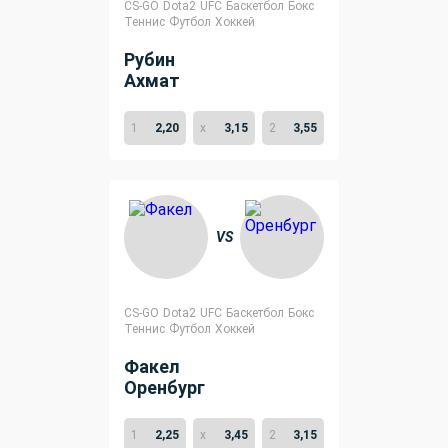
CS-GO
Dota2
UFC
Баскетбол
Бокс
Теннис
Футбол
Хоккей
Рубин
vs
Ахмат
1
2,20
x
3,15
2
3,55
VS
CS-GO
Dota2
UFC
Баскетбол
Бокс
Теннис
Футбол
Хоккей
Факел
vs
Оренбург
1
2,25
x
3,45
2
3,15