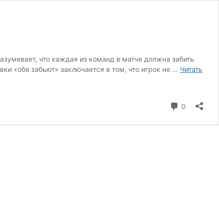
разумевает, что каждая из команд в матче должна забить
авки «обе забьют» заключается в том, что игрок не …
Читать
коммента
0