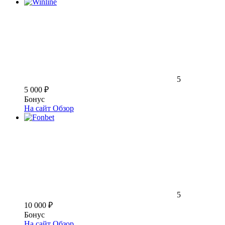
5
5 000 ₽
Бонус
На сайт
Обзор
5
10 000 ₽
Бонус
На сайт
Обзор