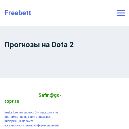
Freebett
Прогнозы на Dota 2
По вопросам
Safin@go-
сотрудничества:
topr.ru
freebett.ru не явялется букмекером и не
принимает деньги для ставок, вся
информация на сайте
носитисключительно информационный