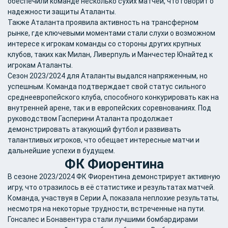
обеспечили команде несколько сухих матчей, что говорит о
надежности защиты Аталанты.
Также Аталанта проявила активность на трансферном
рынке, где ключевыми моментами стали слухи о возможном
интересе к игрокам команды со стороны других крупных
клубов, таких как Милан, Ливерпуль и Манчестер Юнайтед к
игрокам Аталанты.
Сезон 2023/2024 для Аталанты выдался напряженным, но
успешным. Команда подтверждает свой статус сильного
среднеевропейского клуба, способного конкурировать как на
внутренней арене, так и в европейских соревнованиях. Под
руководством Гасперини Аталанта продолжает
демонстрировать атакующий футбол и развивать
талантливых игроков, что обещает интересные матчи и
дальнейшие успехи в будущем.
ФК Фиорентина
В сезоне 2023/2024 ФК Фиорентина демонстрирует активную
игру, что отразилось в её статистике и результатах матчей.
Команда, участвуя в Серии А, показала неплохие результаты,
несмотря на некоторые трудности, встреченные на пути.
Гонсалес и Бонавентура стали лучшими бомбардирами