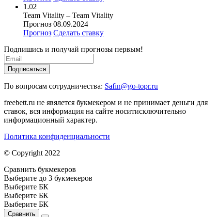
1.02
Team Vitality – Team Vitality
Прогноз 08.09.2024
Прогноз
Сделать ставку
Подпишись и получай прогнозы первым!
Подписаться
По вопросам сотрудничества:
Safin@go-topr.ru
freebett.ru не явялется букмекером и не принимает деньги для
ставок, вся информация на сайте носитисключительно
информационный характер.
Политика конфиденциальности
© Copyright 2022
Сравнить букмекеров
Выберите до 3 букмекеров
Выберите БК
Выберите БК
Выберите БК
Сравнить