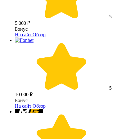
5
5 000 ₽
Бонус
На сайт
Обзор
5
10 000 ₽
Бонус
На сайт
Обзор