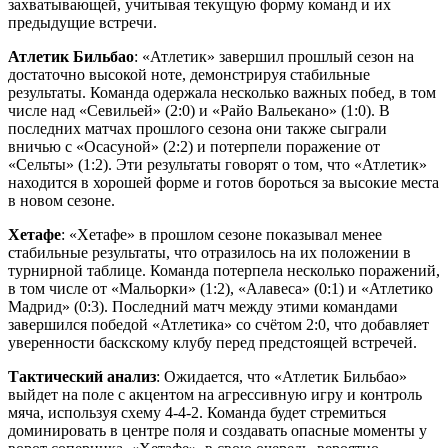
захватывающей, учитывая текущую форму команд и их
предыдущие встречи.
Атлетик Бильбао
: «Атлетик» завершил прошлый сезон на
достаточно высокой ноте, демонстрируя стабильные
результаты. Команда одержала несколько важных побед, в том
числе над «Севильей» (2:0) и «Райо Вальекано» (1:0). В
последних матчах прошлого сезона они также сыграли
вничью с «Осасуной» (2:2) и потерпели поражение от
«Сельты» (1:2). Эти результаты говорят о том, что «Атлетик»
находится в хорошей форме и готов бороться за высокие места
в новом сезоне​​.
Хетафе
: «Хетафе» в прошлом сезоне показывал менее
стабильные результаты, что отразилось на их положении в
турнирной таблице. Команда потерпела несколько поражений,
в том числе от «Мальорки» (1:2), «Алавеса» (0:1) и «Атлетико
Мадрид» (0:3). Последний матч между этими командами
завершился победой «Атлетика» со счётом 2:0, что добавляет
уверенности баскскому клубу перед предстоящей встречей​​.
Тактический анализ
: Ожидается, что «Атлетик Бильбао»
выйдет на поле с акцентом на агрессивную игру и контроль
мяча, используя схему 4-4-2. Команда будет стремиться
доминировать в центре поля и создавать опасные моменты у