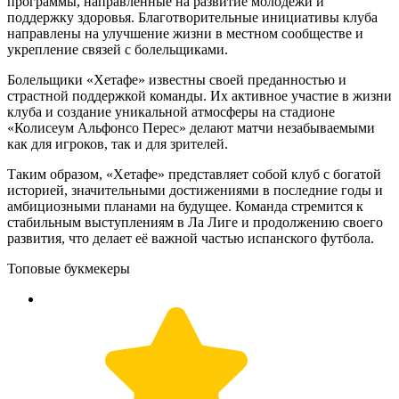
программы, направленные на развитие молодежи и
поддержку здоровья. Благотворительные инициативы клуба
направлены на улучшение жизни в местном сообществе и
укрепление связей с болельщиками.
Болельщики «Хетафе» известны своей преданностью и
страстной поддержкой команды. Их активное участие в жизни
клуба и создание уникальной атмосферы на стадионе
«Колисеум Альфонсо Перес» делают матчи незабываемыми
как для игроков, так и для зрителей.
Таким образом, «Хетафе» представляет собой клуб с богатой
историей, значительными достижениями в последние годы и
амбициозными планами на будущее. Команда стремится к
стабильным выступлениям в Ла Лиге и продолжению своего
развития, что делает её важной частью испанского футбола.
Топовые букмекеры