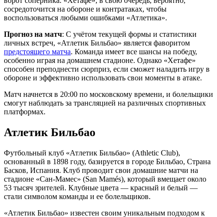
ворот соперника. «Хетафе», в свою очередь, вероятно,
сосредоточится на обороне и контратаках, чтобы
воспользоваться любыми ошибками «Атлетика».
Прогноз на матч
: С учётом текущей формы и статистики
личных встреч, «Атлетик Бильбао» является фаворитом
предстоящего матча
. Команда имеет все шансы на победу,
особенно играя на домашнем стадионе. Однако «Хетафе»
способен преподнести сюрприз, если сможет наладить игру в
обороне и эффективно использовать свои моменты в атаке.
Матч начнется в 20:00 по московскому времени, и болельщики
смогут наблюдать за трансляцией на различных спортивных
платформах​.
Атлетик Бильбао
Футбольный клуб «Атлетик Бильбао» (Athletic Club),
основанный в 1898 году, базируется в городе Бильбао, Страна
Басков, Испания. Клуб проводит свои домашние матчи на
стадионе «Сан-Мамес» (San Mamés), который вмещает около
53 тысяч зрителей. Клубные цвета — красный и белый —
стали символом команды и ее болельщиков.
«Атлетик Бильбао» известен своим уникальным подходом к