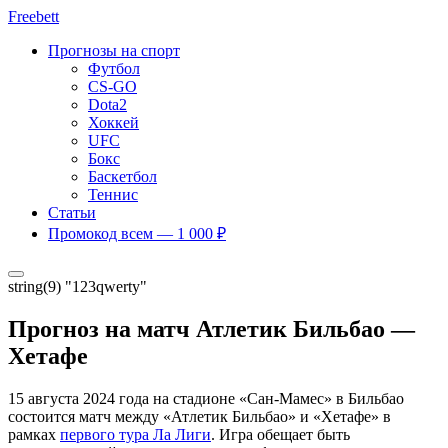
Freebett
Прогнозы на спорт
Футбол
CS-GO
Dota2
Хоккей
UFC
Бокс
Баскетбол
Теннис
Статьи
Промокод всем — 1 000 ₽
string(9) "123qwerty"
Прогноз на матч Атлетик Бильбао —
Хетафе
15 августа 2024 года на стадионе «Сан-Мамес» в Бильбао
состоится матч между «Атлетик Бильбао» и «Хетафе» в
рамках
первого тура Ла Лиги
. Игра обещает быть