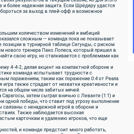
 и более надежная защита. Если Шрёдеру удастся
обороться за выход в плей-офф и возможное
 большим количеством изменений и амбиций
а оказался сложным — команда пока не показывает
е позиции в турнирной таблице Сегунды, с риском
ом нового тренера Пако Лопеса, который пришел в
найти свою игру, но сталкивается с проблемами как
му 4-4-2, делая акцент на компактной обороне и
актике команда испытывает трудности с
ным поражениям, таким как поражение 0:4 от Реала
я игра также страдает от нехватки креативности и
тся на общем числе забитых мячей.
а Сарагосы, затем сыграл вничью с Леванте (1:1) и
 ни одной победы, что ставит под угрозу выполнение
ы связаны с ненадежной игрой в обороне и
ствиях. Также наблюдается высокая
частым карточкам и удалению игроков, что еще
дностей, и команде предстоит много работать,