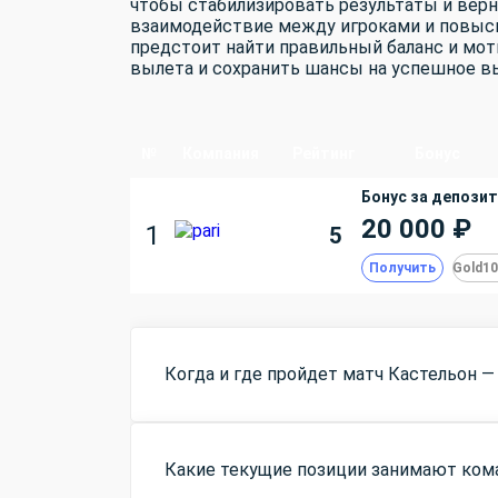
чтобы стабилизировать результаты и верн
взаимодействие между игроками и повыси
предстоит найти правильный баланс и мо
вылета и сохранить шансы на успешное вы
№
Компания
Рейтинг
Бонус
Бонус за депозит
20 000 ₽
5
Получить
Gold1
Когда и где пройдет матч Кастельон —
Матч состоится 9 сентября 2024 года в 22
Кастельона, который называется Нуэво Эс
Какие текущие позиции занимают ком