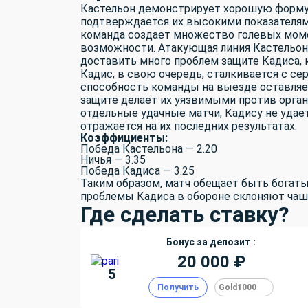
Кастельон демонстрирует хорошую форму 
подтверждается их высокими показателями
команда создает множество голевых мом
возможности. Атакующая линия Кастельона
доставить много проблем защите Кадиса, 
Кадис, в свою очередь, сталкивается с с
способность команды на выезде оставляет
защите делает их уязвимыми против орган
отдельные удачные матчи, Кадису не удает
отражается на их последних результатах.
Коэффициенты:
Победа Кастельона — 2.20
Ничья — 3.35
Победа Кадиса — 3.25
Таким образом, матч обещает быть богат
проблемы Кадиса в обороне склоняют чашу
Где сделать ставку?
Бонус за депозит :
20 000 ₽
5
Получить
Gold1000