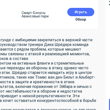
Играть
Смарт-Бонусы
Авансовые пари
Обзор
егунде с амбициями закрепиться в верхней части
 руководством тренера Дика Шрёдера команда
ивается с рядом проблем, которые мешают
емы связаны с атакой и реализацией моментов,
оков в составе.
центом на активные фланги и стремительные
ые переходы из обороны в атаку, однако часто
 атак. Шрёдер старается наладить игру в центре
тников, таких как Томас ван ден Бельт и Альберт-
ости в защите и креативности в атаке.
льтатов, включая поражение от Эйбара и ничью с
 от нестабильности в обороне и недостатка
 приводит к низкой результативности. Эти
а хочет оставаться конкурентоспособной в борьбе
своих результатов в текущем сезоне, но для этого