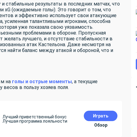
и стабильные результаты в последних матчах, что
 xG (ожидаемые голы). Это говорит о том, что
ентов и эффективно использует свои атакующие
, усиленная талантливыми игроками, способна
которая уже показала свою уязвимость.
ерьезными проблемами в обороне. Пропускная
 желать лучшего, и отсутствие стабильности в
изованных атак Кастельона. Даже несмотря на
ся найти баланс между атакой и обороной, что и
ым на
голы и острые моменты
, а текущие
 весов в пользу хозяев поля.
Играть
Лучший приветственный бонус
Лучшая программа лояльности
Обзор