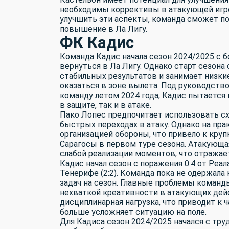
необходимы коррективы в атакующей игре
улучшить эти аспекты, команда сможет п
повышение в Ла Лигу​.
ФК Кадис
Команда Кадис начала сезон 2024/2025 с
вернуться в Ла Лигу. Однако старт сезон
стабильных результатов и занимает низки
оказаться в зоне вылета. Под руководств
команду летом 2024 года, Кадис пытается 
в защите, так и в атаке.
Пако Лопес предпочитает использовать схе
быстрых переходах в атаку. Однако на пр
организацией обороны, что привело к круп
Сарагосы в первом туре сезона. Атакующа
слабой реализации моментов, что отражае
Кадис начал сезон с поражения 0:4 от Реал
Тенерифе (2:2). Команда пока не одержала
задач на сезон. Главные проблемы команд
нехваткой креативности в атакующих дей
дисциплинарная нагрузка, что приводит к 
больше усложняет ситуацию на поле.
Для Кадиса сезон 2024/2025 начался с тру