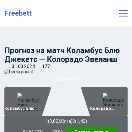
string(9) "123qwerty"
Freebett
Прогноз на матч Коламбус Блю
Джекетс — Колорадо Эвеланш
31.03.2024
177
Хоккей
Коламбус Блю
Колорадо
Джекетс
Эвеланш
1(3,00)
Х(n/a)
2(1,40)