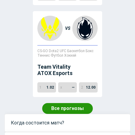
VS
CS-GO
Dota2
UFC
Баскетбол
Бокс
Теннис
Футбол
Хоккей
Team Vitality
vs
ATOX Esports
1
1.02
x
—
2
12.00
Все прогнозы
Когда состоится матч?