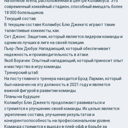
Nationwide Arena, расположенная в центре Коламбуса. Это
современный хоккейный стадион, способный вмещать более
18 000 болельщиков.
Текущий состав:
В текущем составе Коламбус Блю Джекетс играют такие
талантливые хоккеисты, как:
Сет Джонс: Защитник, который является лидером команды и
одним из лучших в лиге на своей позиции.
Пьер-Люк Дюбуа: Нападающий, который обеспечивает
надежность и производительность в атаке.
Якоб Ворачек: Опытный нападающий, который приносит опыт
и мастерство в игру команды.
Тренерский штаб:
На посту главного тренера находится Брэд Ларман, который
был назначен на эту должность в 2021 году и является
важной фигурой в развитии команды.
Планы на будущее:
Коламбус Блю Джекетс продолжают развиваться и
стремятся к улучшению своей команды. Их целью является
укрепление состава, улучшение результатов и
конкурентоспособность на профессиональном уровне.
Команда стремится к выходу в плей-офф и борьбе за