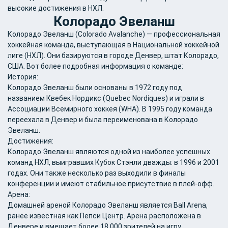
высокие достижения в НХЛ.
Колорадо Эвеланш
Колорадо Эвеланш (Colorado Avalanche) — профессиональная
хоккейная команда, выступающая в Национальной хоккейной
лиге (НХЛ). Они базируются в городе Денвер, штат Колорадо,
США. Вот более подробная информация о команде:
История:
Колорадо Эвеланш были основаны в 1972 году под
названием Квебек Нордикс (Quebec Nordiques) и играли в
Ассоциации Всемирного хоккея (WHA). В 1995 году команда
переехала в Денвер и была переименована в Колорадо
Эвеланш.
Достижения:
Колорадо Эвеланш являются одной из наиболее успешных
команд НХЛ, выигравших Кубок Стэнли дважды: в 1996 и 2001
годах. Они также несколько раз выходили в финалы
конференции и имеют стабильное присутствие в плей-офф.
Арена:
Домашней ареной Колорадо Эвеланш является Ball Arena,
ранее известная как Пепси Центр. Арена расположена в
Денвере и вмещает более 18 000 зрителей на игру.