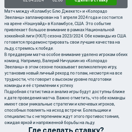
02.04.2024
02:00
Сделать ставку
Матч между «Коламбус Блю Джекетс» и «Колорадо
Эвеланш» запланирован на 1 апреля 2024 года и состоится
на арене «Нэшнуайд» в Коламбусе, США. Это событие
привлекает большое внимание в рамках Национальной
хоккейной лиги (НХЛ) сезона 2023/2024. Обе команды из США
готовятся продемонстрировать свои лучшие качества на
льду, стремясь к победе.
В преддверии матча особое внимание уделено игрокам обеих
команд. Например, Валерий Ничушкин из «Колорадо
Эвеланш» в этом сезоне показывает великолепную игру,
установив новый личный рекорд по голам, несмотря на все
трудности, что говорит о высоком уровне подготовки
команды и её стремлении к успеху​​.
Подробная статистика и анализ игры будут доступны ближе
к дате проведения матча. Важно отметить, что обе команды
имеют свои уникальные стратегии и ключевых игроков,
способных повлиять на исход встречи. Болельщики и
специалисты с нетерпением ждут этого противостояния,
ожидая яркой и напряженной борьбы на льду​​.
Где сделать ставку?