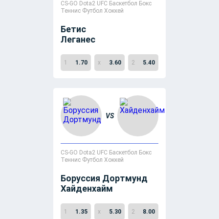
CS-GO
Dota2
UFC
Баскетбол
Бокс
Теннис
Футбол
Хоккей
Бетис
vs
Леганес
1
1.70
x
3.60
2
5.40
VS
CS-GO
Dota2
UFC
Баскетбол
Бокс
Теннис
Футбол
Хоккей
Боруссия Дортмунд
vs
Хайденхайм
1
1.35
x
5.30
2
8.00