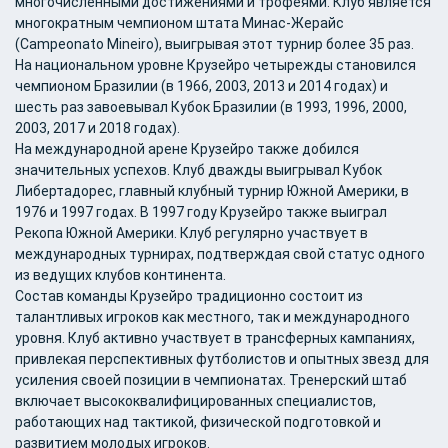
многочисленными достижениями и трофеями. Клуб является
многократным чемпионом штата Минас-Жерайс
(Campeonato Mineiro), выигрывая этот турнир более 35 раз.
На национальном уровне Крузейро четырежды становился
чемпионом Бразилии (в 1966, 2003, 2013 и 2014 годах) и
шесть раз завоевывал Кубок Бразилии (в 1993, 1996, 2000,
2003, 2017 и 2018 годах).
На международной арене Крузейро также добился
значительных успехов. Клуб дважды выигрывал Кубок
Либертадорес, главный клубный турнир Южной Америки, в
1976 и 1997 годах. В 1997 году Крузейро также выиграл
Рекопа Южной Америки. Клуб регулярно участвует в
международных турнирах, подтверждая свой статус одного
из ведущих клубов континента.
Состав команды Крузейро традиционно состоит из
талантливых игроков как местного, так и международного
уровня. Клуб активно участвует в трансферных кампаниях,
привлекая перспективных футболистов и опытных звезд для
усиления своей позиции в чемпионатах. Тренерский штаб
включает высококвалифицированных специалистов,
работающих над тактикой, физической подготовкой и
развитием молодых игроков.