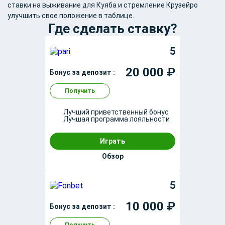
ставки на выживание для Куяба и стремление Крузейро
улучшить свое положение в таблице.
Где сделать ставку?
5
20 000 ₽
Бонус за депозит :
Получить
Лучший приветственный бонус
Лучшая программа лояльности
Играть
Обзор
5
10 000 ₽
Бонус за депозит :