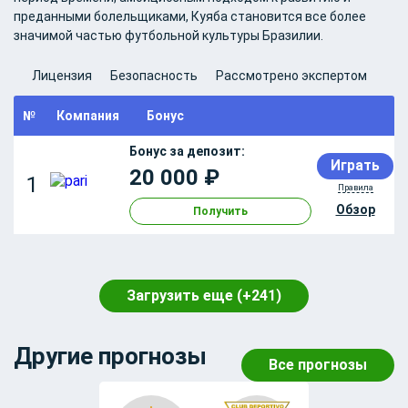
преданными болельщиками, Куяба становится все более
значимой частью футбольной культуры Бразилии.
Лицензия
Безопасность
Рассмотрено экспертом
№
Компания
Бонус
Бонус за депозит:
Играть
20 000 ₽
Правила
Обзор
Получить
Загрузить еще (+241)
Другие прогнозы
Все прогнозы