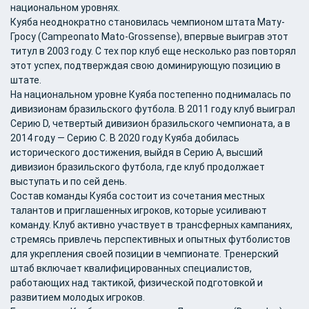
национальном уровнях.
Куяба неоднократно становилась чемпионом штата Мату-
Гросу (Campeonato Mato-Grossense), впервые выиграв этот
титул в 2003 году. С тех пор клуб еще несколько раз повторял
этот успех, подтверждая свою доминирующую позицию в
штате.
На национальном уровне Куяба постепенно поднималась по
дивизионам бразильского футбола. В 2011 году клуб выиграл
Серию D, четвертый дивизион бразильского чемпионата, а в
2014 году — Серию C. В 2020 году Куяба добилась
исторического достижения, выйдя в Серию A, высший
дивизион бразильского футбола, где клуб продолжает
выступать и по сей день.
Состав команды Куяба состоит из сочетания местных
талантов и приглашенных игроков, которые усиливают
команду. Клуб активно участвует в трансферных кампаниях,
стремясь привлечь перспективных и опытных футболистов
для укрепления своей позиции в чемпионате. Тренерский
штаб включает квалифицированных специалистов,
работающих над тактикой, физической подготовкой и
развитием молодых игроков.