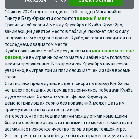
14.06.2024
01:00
Сделать ставку
14 июня 2024 года на стадионе Губернадор Магальяйнс
важный матч
Пинту в Белу-Оризонти состоится
Бразильской серии А между Крузейро и Куяба. Крузейро,
занимающий девятое место в таблице, покажет свою силу
на домашнем стадионе против Куяба, которая находится на
последнем, двадцатом месте.
начальном этапе
Куяба показывает слабые результаты на
сезона
, не выиграв ни одного матча и забив ноль голов при
десяти пропущенных. В то время как Крузейро начал сезон
уверенно, выиграв три из пяти своих матчей и забив восемь
голов​​.
Статистика предыдущих встреч говорит в пользу Куяба: из
четырех последних встреч две закончились победами Куяба
и две ничьими. Однако текущая форма Крузейро,
демонстрирующая серию без поражений, может дать им
преимущество в предстоящей игре​.
Интересно, что последние матчи между этими командами
были не особенно результативными, что может намекать на
возможное низкое количество голов в предстоящей игре.
Это встреча, которая обещает быть напряженной, учитывая