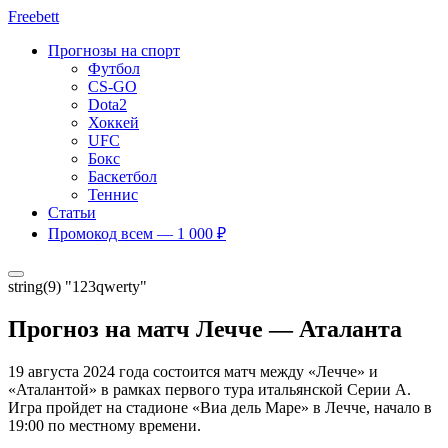
Freebett
Прогнозы на спорт
Футбол
CS-GO
Dota2
Хоккей
UFC
Бокс
Баскетбол
Теннис
Статьи
Промокод всем — 1 000 ₽
string(9) "123qwerty"
Прогноз на матч Лечче — Аталанта
19 августа 2024 года состоится матч между «Лечче» и
«Аталантой» в рамках первого тура итальянской Серии А.
Игра пройдет на стадионе «Виа дель Маре» в Лечче, начало в
19:00 по местному времени.