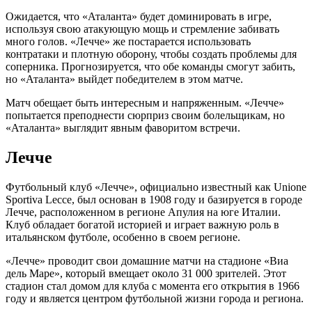
Ожидается, что «Аталанта» будет доминировать в игре,
используя свою атакующую мощь и стремление забивать
много голов. «Лечче» же постарается использовать
контратаки и плотную оборону, чтобы создать проблемы для
соперника. Прогнозируется, что обе команды смогут забить,
но «Аталанта» выйдет победителем в этом матче​.
Матч обещает быть интересным и напряженным. «Лечче»
попытается преподнести сюрприз своим болельщикам, но
«Аталанта» выглядит явным фаворитом встречи.
Лечче
Футбольный клуб «Лечче», официально известный как Unione
Sportiva Lecce, был основан в 1908 году и базируется в городе
Лечче, расположенном в регионе Апулия на юге Италии.
Клуб обладает богатой историей и играет важную роль в
итальянском футболе, особенно в своем регионе.
«Лечче» проводит свои домашние матчи на стадионе «Виа
дель Маре», который вмещает около 31 000 зрителей. Этот
стадион стал домом для клуба с момента его открытия в 1966
году и является центром футбольной жизни города и региона.