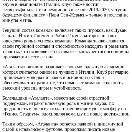
клуба в чемпионате Италии. Клуб также достиг
четвертьфинала Лиги чемпионов в сезоне 2019/2020, уступив
будущему финалисту «Пари Сен-Жермен» только в последние
минуты матча.
Текущий состав команды включает таких игроков, как Дуван
Сапата, Йосип Иличич и Робин Госенс, которые играют
ключевую роль в успехах команды. Команда также славится
своей глубиной состава и способностью находить и развивать
таланты, что позволяет ей оставаться конкурентоспособной на
протяжении всего сезона.
«Аталанта» активно развивает свою молодежную академию,
которая считается одной из лучших в Италии. Клуб регулярно
привлекает молодых игроков в основной состав и
обеспечивает их развитие, что помогает команде сохранять
высокий уровень игры и устойчивость.
Болельщики «Аталанта», известные своей страстной
поддержкой, играют ключевую роль в жизни клуба. Их
преданность и энергия создают неповторимую атмосферу на
«Гевисс Стэдиум», вдохновляя команду на новые достижения.
Таким образом, «Аталанта» остается важной и динамичной
силой в итальянском футболе, продолжая писать новые