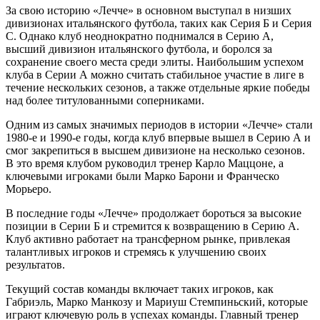
За свою историю «Лечче» в основном выступал в низших
дивизионах итальянского футбола, таких как Серия Б и Серия
С. Однако клуб неоднократно поднимался в Серию А,
высший дивизион итальянского футбола, и боролся за
сохранение своего места среди элиты. Наибольшим успехом
клуба в Серии А можно считать стабильное участие в лиге в
течение нескольких сезонов, а также отдельные яркие победы
над более титулованными соперниками.
Одним из самых значимых периодов в истории «Лечче» стали
1980-е и 1990-е годы, когда клуб впервые вышел в Серию А и
смог закрепиться в высшем дивизионе на несколько сезонов.
В это время клубом руководил тренер Карло Маццоне, а
ключевыми игроками были Марко Барони и Франческо
Морьеро.
В последние годы «Лечче» продолжает бороться за высокие
позиции в Серии Б и стремится к возвращению в Серию А.
Клуб активно работает на трансферном рынке, привлекая
талантливых игроков и стремясь к улучшению своих
результатов.
Текущий состав команды включает таких игроков, как
Габриэль, Марко Манкозу и Мариуш Стемпиньский, которые
играют ключевую роль в успехах команды. Главный тренер