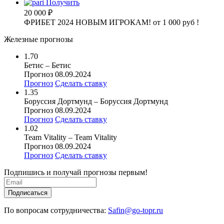
Получить
20 000 ₽
ФРИБЕТ 2024 НОВЫМ ИГРОКАМ! от 1 000 руб !
Железные прогнозы
1.70
Бетис – Бетис
Прогноз 08.09.2024
Прогноз
Сделать ставку
1.35
Боруссия Дортмунд – Боруссия Дортмунд
Прогноз 08.09.2024
Прогноз
Сделать ставку
1.02
Team Vitality – Team Vitality
Прогноз 08.09.2024
Прогноз
Сделать ставку
Подпишись и получай прогнозы первым!
Подписаться
По вопросам сотрудничества:
Safin@go-topr.ru