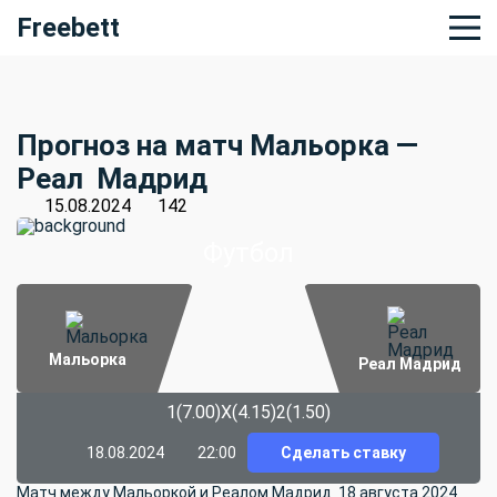
string(9) "123qwerty"
Freebett
Прогноз на матч Мальорка —
Реал Мадрид
15.08.2024
142
Футбол
Мальорка
Реал Мадрид
1(7.00)
Х(4.15)
2(1.50)
18.08.2024
22:00
Сделать ставку
Матч между Мальоркой и Реалом Мадрид 18 августа 2024