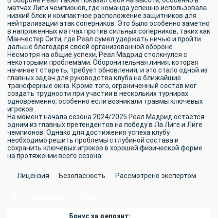
В обороне Реал также показал себя на высоте, особенно в
матчах Лиги чемпионов, где команда успешно использовала
низкий блок и компактное расположение защитников для
нейтрализации атак соперников. Это было особенно заметно
в напряженных матчах против сильных соперников, таких как
Манчестер Сити, где Реал сумел удержать ничью и пройти
дальше благодаря своей организованной обороне​ .
Несмотря на общие успехи, Реал Мадрид столкнулся с
некоторыми проблемами. Оборонительная линия, которая
начинает стареть, требует обновления, и это стало одной из
главных задач для руководства клуба на ближайшие
трансферные окна. Кроме того, ограниченный состав мог
создать трудности при участии в нескольких турнирах
одновременно, особенно если возникали травмы ключевых
игроков​ .
На момент начала сезона 2024/2025 Реал Мадрид остается
одним из главных претендентов на победу в Ла Лиге и Лиге
чемпионов. Однако для достижения успеха клубу
необходимо решить проблемы с глубиной состава и
сохранить ключевых игроков в хорошей физической форме
на протяжении всего сезона.
Лицензия
Безопасность
Рассмотрено экспертом
№
Компания
Бонус
Бонус за депозит: