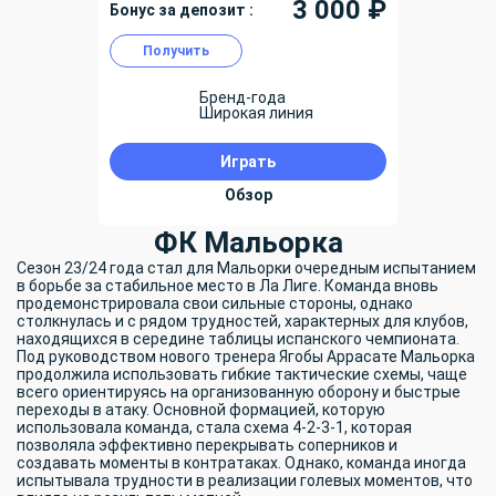
3 000 ₽
Бонус за депозит :
Получить
Бренд-года
Широкая линия
Играть
Обзор
ФК Мальорка
Сезон 23/24 года стал для Мальорки очередным испытанием
в борьбе за стабильное место в Ла Лиге. Команда вновь
продемонстрировала свои сильные стороны, однако
столкнулась и с рядом трудностей, характерных для клубов,
находящихся в середине таблицы испанского чемпионата.
Под руководством нового тренера Ягобы Аррасате Мальорка
продолжила использовать гибкие тактические схемы, чаще
всего ориентируясь на организованную оборону и быстрые
переходы в атаку. Основной формацией, которую
использовала команда, стала схема 4-2-3-1, которая
позволяла эффективно перекрывать соперников и
создавать моменты в контратаках. Однако, команда иногда
испытывала трудности в реализации голевых моментов, что