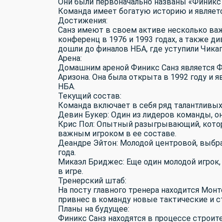
Они были первоначально названы «Финикс С
Команда имеет богатую историю и являетс
Достижения:
Санз имеют в своем активе несколько ва
конференц в 1976 и 1993 годах, а также ди
дошли до финалов НБА, где уступили Чикаг
Арена:
Домашним ареной Финикс Санз является Фу
Аризона. Она была открыта в 1992 году и 
НБА.
Текущий состав:
Команда включает в себя ряд талантливых
Девин Букер: Один из лидеров команды, он
Крис Пол: Опытный разыгрывающий, которы
важным игроком в ее составе.
Деандре Эйтон: Молодой центровой, выбр
года.
Микаэл Бриджес: Еще один молодой игрок,
в игре.
Тренерский штаб:
На посту главного тренера находится Монт
привнес в команду новые тактические и с
Планы на будущее:
Финикс Санз находятся в процессе строит