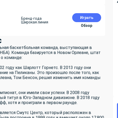
Играть
Бренд-года
Широкая линия
Обзор
с
ьная баскетбольная команда, выступающая в
НБА). Команда базируется в Новом Орлеане, штат
 о команде:
 году как Шарлотт Горнетс. В 2013 году они
ние на Пеликаны. Это произошло после того, как
еана, Том Бенсон, решил изменить имя команды
ионат, они имели свои успехи. В 2008 году
й титул в Юго-Западном дивизионе. В 2018 году
фф, хотя и проиграли в первом раунде.
ляется Смутс Центр, который расположен в
была построена в 1999 году и вмещает около 17,800