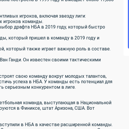
тливых игроков, включая звезду лиги:
х игроков команды.
 выбор драфта НБА в 2019 году, который быстро
ы, который пришел в команду в 2019 году и
й, который также играет важную роль в составе.
 Ван Ганди. Он известен своими тактическими
строят свою команду вокруг молодых талантов,
стичь успеха в НБА. У команды есть потенциал для
ть серьезным конкурентом в лиге.
кетбольная команда, выступающая в Национальной
руются в Финиксе, штат Аризона, США. Вот
 вступили в НБА в качестве расширенной команды.