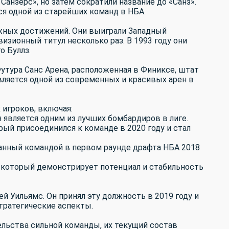
анзерс», но затем сократили название до «Санз».
я одной из старейших команд в НБА.
жных достижений. Они выиграли Западный
визионный титул несколько раз. В 1993 году они
о Буллз.
тура Санс Арена, расположенная в Финиксе, штат
является одной из современных и красивых арен в
 игроков, включая:
 является одним из лучших бомбардиров в лиге.
й присоединился к команде в 2020 году и стал
анный командой в первом раунде драфта НБА 2018
 который демонстрирует потенциал и стабильность
ей Уильямс. Он принял эту должность в 2019 году и
тратегические аспекты.
ельства сильной команды, их текущий состав