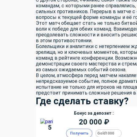
командам, с которыми ранее справлялись,
сильных противников. Перерыв в матче с
вопросы к текущей форме команды и её г
Этот матч обещает стать не только битвой
воли к победе для обеих команд. Взаимод
преодолевать сложности и вносить реша
в этом противостоянии.
Болельщики и аналитики с нетерпением жду
зрелища, но и ключевых моментов, котор
команд в рейтинге конференции. Возможн
демонстрации своего мастерства и стрем
из самых ожидаемых событий сезона.
В целом, атмосфера перед матчем накаляе
непредсказуемое событие, полное драмат
испытание не только для игроков на площа
предстоит принимать сложные решения в 
Где сделать ставку?
Бонус за депозит :
20 000 ₽
5
Получить
Gold1000