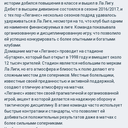
истории добился повышения в классе и вышел в Ла Лигу.
Дебют в высшем дивизионе состоялся в сезоне 2016/2017, и
с тех пор «Леганес» несколько сезонов подряд удавалось
удерживаться в Ла Лиге, несмотря на то, что клуб был одним
из наименее финансируемых в лиге. Команда показывала
организованную и дисциплинированную игру, что позволило
ей успешно конкурировать с более опытными и богатыми
клубами.
Домашние матчи «Леганес» проводит на стадионе
«Бутарке», который был открыт в 1998 году и вмещает около
12 тысяч зрителей. Стадион является небольшим по меркам
Ла Лиги, но его атмосфера и близость к полю делают его
сложным местом для соперников. Местные болельщики,
известные своей преданностью и активной поддержкой,
создают отличную атмосферу на матчах.
«Леганес» известен своей прагматичной и организованной
игрой, акцент в которой делается на надежную оборону и
тактическую дисциплину. В атаке команда часто использует
быстрые контратаки и стандарты, что позволяет ей
добиваться положительных результатов даже в матчах с
более сильными соперниками.