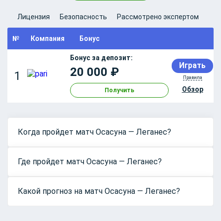
Лицензия
Безопасность
Рассмотрено экспертом
№
Компания
Бонус
Бонус за депозит:
Играть
20 000 ₽
Правила
Обзор
Получить
Когда пройдет матч Осасуна — Леганес?
Матч пройдет 17 августа в 20:00 по московскому времени
Где пройдет матч Осасуна — Леганес?
Матч пройдет на стадионе Эль Садар
Какой прогноз на матч Осасуна — Леганес?
Ожидается, что матч будет малорезультативным, где исход