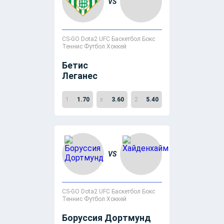
VS
CS-GO
Dota2
UFC
Баскетбол
Бокс
Теннис
Футбол
Хоккей
Бетис
vs
Леганес
1
1.70
x
3.60
2
5.40
VS
CS-GO
Dota2
UFC
Баскетбол
Бокс
Теннис
Футбол
Хоккей
Боруссия Дортмунд