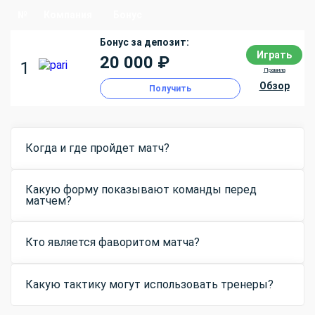
№
Компания
Бонус
Бонус за депозит:
Играть
20 000 ₽
Правила
Обзор
Получить
Когда и где пройдет матч?
Матч состоится 19 августа 2024 года в 22:30 по МСК на
стадионе «Эстадио де ла Серамика» в Вильярреале.
Какую форму показывают команды перед
матчем?
Вильярреал под руководством Марселино показывает
стабильную игру, особенно на своем поле. Атлетико Мадрид
Кто является фаворитом матча?
также находится в хорошей форме, особенно после
значительного усиления состава в межсезонье.
Несмотря на домашнее преимущество Вильярреала, многие
считают Атлетико Мадрид фаворитом благодаря их
Какую тактику могут использовать тренеры?
мощному составу и опыту.
Ожидается, что Вильярреал будет играть с акцентом на