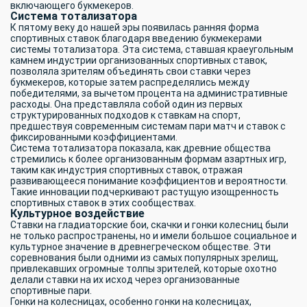
включающего букмекеров.
Система тотализатора
К пятому веку до нашей эры появилась ранняя форма
спортивных ставок благодаря введению букмекерами
системы тотализатора. Эта система, ставшая краеугольным
камнем индустрии организованных спортивных ставок,
позволяла зрителям объединять свои ставки через
букмекеров, которые затем распределялись между
победителями, за вычетом процента на административные
расходы. Она представляла собой один из первых
структурированных подходов к ставкам на спорт,
предшествуя современным системам пари матч и ставок с
фиксированными коэффициентами.
Система тотализатора показала, как древние общества
стремились к более организованным формам азартных игр,
таким как индустрия спортивных ставок, отражая
развивающееся понимание коэффициентов и вероятности.
Такие инновации подчеркивают растущую изощренность
спортивных ставок в этих сообществах.
Культурное воздействие
Ставки на гладиаторские бои, скачки и гонки колесниц были
не только распространены, но и имели большое социальное и
культурное значение в древнегреческом обществе. Эти
соревнования были одними из самых популярных зрелищ,
привлекавших огромные толпы зрителей, которые охотно
делали ставки на их исход через организованные
спортивные пари.
Гонки на колесницах
, особенно гонки на
колесницах
,