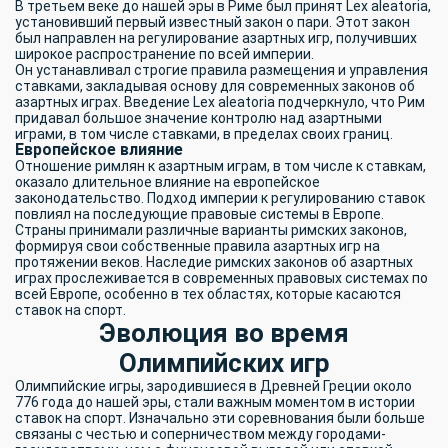
В третьем веке до нашей эры в Риме был принят
Lex aleatoria
,
установивший первый известный закон о пари. Этот закон
был направлен на регулирование азартных игр, получивших
широкое распространение по всей империи.
Он устанавливал строгие правила размещения и управления
ставками, закладывая основу для современных законов об
азартных играх. Введение Lex aleatoria подчеркнуло, что Рим
придавал большое значение контролю над азартными
играми, в том числе ставками, в пределах своих границ.
Европейское влияние
Отношение римлян к азартным играм, в том числе к ставкам,
оказало длительное влияние на европейское
законодательство. Подход империи к регулированию ставок
повлиял на последующие правовые системы в Европе.
Страны принимали различные варианты римских законов,
формируя свои собственные правила азартных игр на
протяжении веков. Наследие римских законов об азартных
играх прослеживается в современных правовых системах по
всей Европе, особенно в тех областях, которые касаются
ставок на спорт
.
Эволюция во время
Олимпийских игр
Олимпийские игры, зародившиеся в Древней Греции около
776 года до нашей эры, стали важным моментом в
истории
ставок на спорт
. Изначально эти соревнования были больше
связаны с честью и соперничеством между городами-