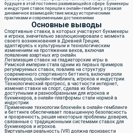
будущее в этой постоянно развивающейся сфере. Букмекеры
и индустрия ставок перешли к онлайн-гемблингу, отражая
динамичное взаимодействие между историческими
практиками и современными достижениями.
Основные выводы
Спортивные ставки, в которых участвуют букмекеры
и игроки, значительно эволюционировали с момента
своего возникновения в Древней Греции,
адаптируясь к культурным и технологическим
изменениям на протяжении веков, включая
появление азартных игр онлайн.
Легализация ставок на гладиаторские игры в
Римской империи стала одним из первых примеров
регулируемых ставок, повлияв на структуру
современного спортивного беттинга, включая роли
букмекеров, онлайн-гемблинга, игроков и индустрии.
Технологический прогресс, в частности интернет,
изменил ставки на спорт, сделав их более
доступными и разнообразными для игроков и
букмекеров, а онлайн-платформы стали нормой в
индустрии.
Применение
технологии блокчейн
в онлайн-гемблинге
и беттинге обеспечивает повышенную безопасность
и прозрачность, решая некоторые проблемы доверия,
связанные с традиционными системами ставок для
букмекеров и игроков.
Виртуальная реальность (VR) должна произвести