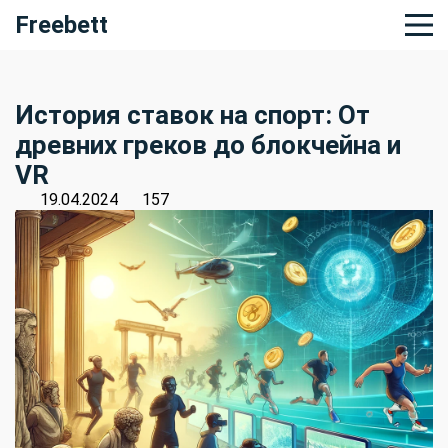
Freebett
История ставок на спорт: От
древних греков до блокчейна и
VR
19.04.2024
157