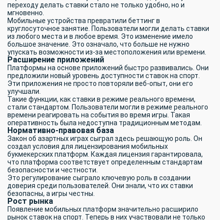
переходу делать ставки стало не только удобно, но и
мгновенно.
Мобильные устройства превратили беттинг в
круглосуточное занятие
. Пользователи могли делать ставки
из любого места и в любое время. Это изменение имело
большое значение. Это означало, что больше не нужно
упускать возможности из-за местоположения или времени.
Расширение приложений
Платформы на основе приложений
быстро развивались. Они
предложили новый уровень доступности ставок на спорт.
Эти приложения не просто повторяли веб-опыт, они его
улучшали.
Такие функции, как ставки в режиме реального времени,
стали стандартом. Пользователи могли в режиме реального
времени реагировать на события во время игры. Такая
оперативность была недоступна традиционным методам.
Нормативно-правовая база
Закон об азартных играх
сыграл здесь решающую роль. Он
создал условия для лицензирования мобильных
букмекерских платформ. Каждая лицензия гарантировала,
что платформа соответствует определенным стандартам
безопасности и честности.
Это регулирование сыграло ключевую роль в создании
доверия среди пользователей. Они знали, что их ставки
безопасны, а игры честны.
Рост рынка
Появление мобильных платформ значительно расширило
рынок ставок на спорт. Теперь в них участвовали не только