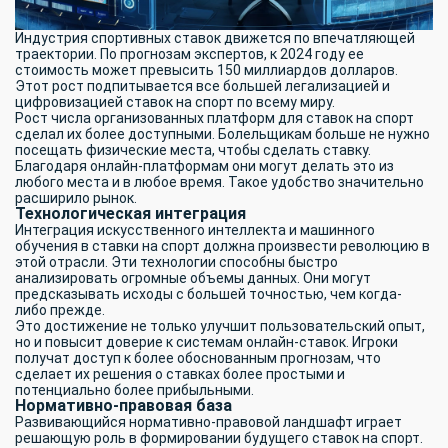
Индустрия спортивных ставок движется по
впечатляющей
траектории. По прогнозам экспертов, к 2024 году ее
стоимость может превысить 150 миллиардов долларов.
Этот рост подпитывается
все большей легализацией
и
цифровизацией ставок на спорт
по всему миру.
Рост числа
организованных
платформ для
ставок на спорт
сделал их более доступными. Болельщикам больше не нужно
посещать физические места, чтобы сделать ставку.
Благодаря онлайн-платформам они могут делать это из
любого места и в любое время. Такое удобство значительно
расширило рынок.
Технологическая интеграция
Интеграция
искусственного интеллекта и машинного
обучения
в ставки на спорт должна произвести революцию в
этой отрасли. Эти технологии способны быстро
анализировать огромные объемы данных. Они могут
предсказывать исходы с большей точностью, чем когда-
либо прежде.
Это достижение не только улучшит пользовательский опыт,
но и повысит доверие к системам онлайн-ставок. Игроки
получат доступ к более обоснованным прогнозам, что
сделает их решения о ставках более простыми и
потенциально более прибыльными.
Нормативно-правовая база
Развивающийся нормативно-правовой ландшафт
играет
решающую роль в формировании будущего ставок на спорт.