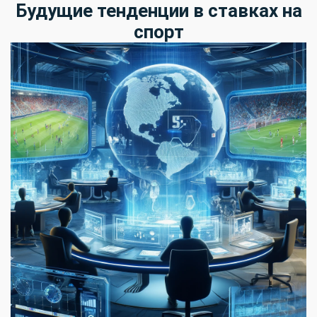
Будущие тенденции в ставках на
спорт