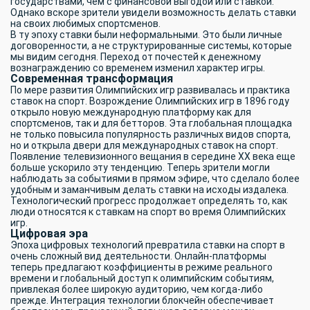
государствами, чем с финансовой выгодой или ставкой.
Однако вскоре зрители увидели возможность делать ставки
на своих любимых спортсменов.
В ту эпоху ставки были неформальными. Это были личные
договоренности, а не структурированные системы, которые
мы видим сегодня. Переход от почестей к денежному
вознаграждению со временем изменил характер игры.
Современная трансформация
По мере развития Олимпийских игр развивалась и практика
ставок на спорт. Возрождение Олимпийских игр в 1896 году
открыло новую международную платформу как для
спортсменов, так и для бетторов. Эта глобальная площадка
не только повысила популярность различных видов спорта,
но и открыла двери для международных ставок на спорт.
Появление телевизионного вещания в середине XX века еще
больше ускорило эту тенденцию. Теперь зрители могли
наблюдать за событиями в прямом эфире, что сделало более
удобным и заманчивым делать ставки на исходы издалека.
Технологический прогресс продолжает определять то, как
люди относятся к ставкам на спорт во время Олимпийских
игр.
Цифровая эра
Эпоха цифровых технологий превратила ставки на спорт в
очень сложный вид деятельности. Онлайн-платформы
теперь предлагают коэффициенты в режиме реального
времени и глобальный доступ к олимпийским событиям,
привлекая более широкую аудиторию, чем когда-либо
прежде. Интеграция технологии блокчейн обеспечивает