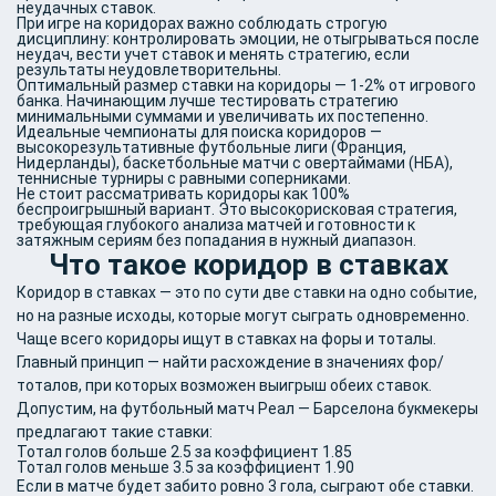
неудачных ставок.
При игре на коридорах важно соблюдать строгую
дисциплину: контролировать эмоции, не отыгрываться после
неудач, вести учет ставок и менять стратегию, если
результаты неудовлетворительны.
Оптимальный размер ставки на коридоры — 1-2% от игрового
банка. Начинающим лучше тестировать стратегию
минимальными суммами и увеличивать их постепенно.
Идеальные чемпионаты для поиска коридоров —
высокорезультативные футбольные лиги (Франция,
Нидерланды), баскетбольные матчи с овертаймами (НБА),
теннисные турниры с равными соперниками.
Не стоит рассматривать коридоры как 100%
беспроигрышный вариант. Это высокорисковая стратегия,
требующая глубокого анализа матчей и готовности к
затяжным сериям без попадания в нужный диапазон.
Что такое коридор в ставках
Коридор в ставках — это по сути две ставки на одно событие,
но на разные исходы, которые могут сыграть одновременно.
Чаще всего коридоры ищут в ставках на форы и тоталы.
Главный принцип — найти расхождение в значениях фор/
тоталов, при которых возможен выигрыш обеих ставок.
Допустим, на футбольный матч Реал — Барселона букмекеры
предлагают такие ставки:
Тотал голов больше 2.5 за коэффициент 1.85
Тотал голов меньше 3.5 за коэффициент 1.90
Если в матче будет забито ровно 3 гола, сыграют обе ставки.