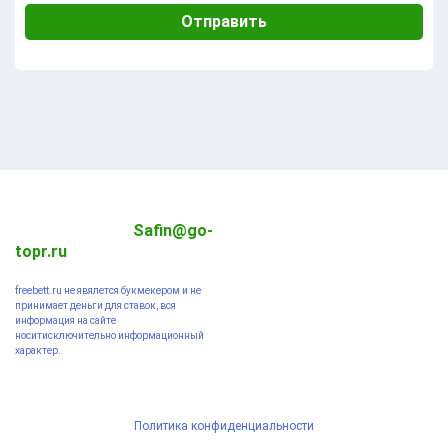
Отправить
По вопросам
Safin@go-
сотрудничества:
topr.ru
freebett.ru не явялется букмекером и не
принимает деньги для ставок, вся
информация на сайте
носитисключительно информационный
характер.
Политика конфиденциальности