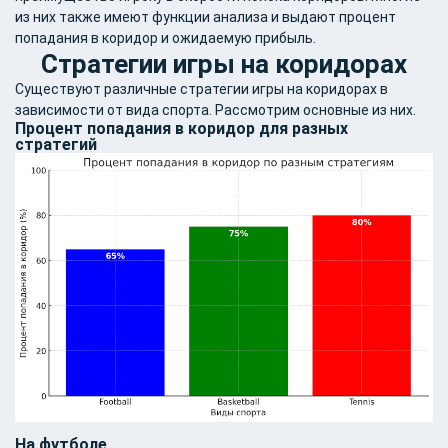
из них также имеют функции анализа и выдают процент
попадания в коридор и ожидаемую прибыль.
Стратегии игры на коридорах
Существуют различные стратегии игры на коридорах в
зависимости от вида спорта. Рассмотрим основные из них.
Процент попадания в коридор для разных
стратегий
На футболе