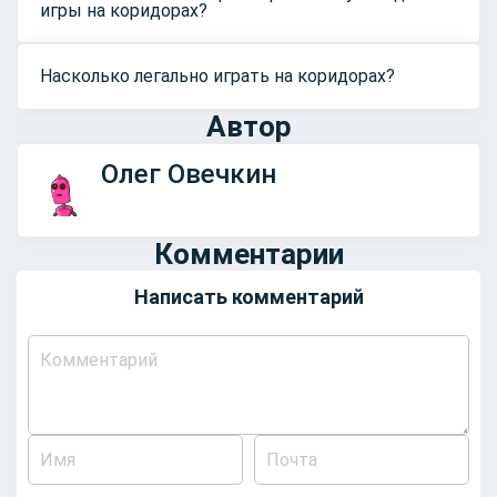
игры на коридорах?
Идеально иметь банк от 50 000 рублей. Это позволит без
Насколько легально играть на коридорах?
проблем пережить серии из 10-15 неудачных ставок.
Автор
Коридоры — не запрещенная стратегия, в отличие от вилок.
Но частое попадание в коридоры может вызвать подозрения
у службы безопасности. Лучше маскировать игру.
Олег Овечкин
Комментарии
Написать комментарий