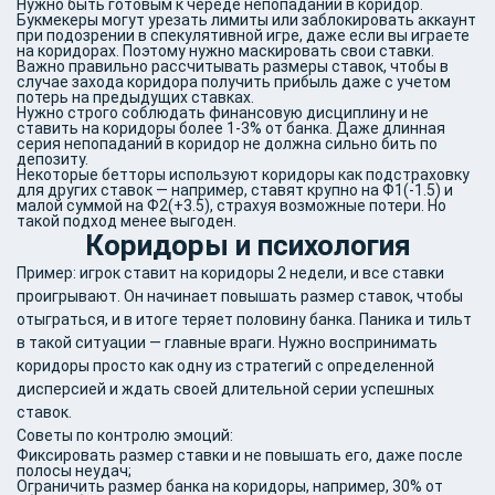
Нужно быть готовым к череде непопаданий в коридор.
Букмекеры могут урезать лимиты или заблокировать аккаунт
при подозрении в спекулятивной игре, даже если вы играете
на коридорах. Поэтому нужно маскировать свои ставки.
Важно правильно рассчитывать размеры ставок, чтобы в
случае захода коридора получить прибыль даже с учетом
потерь на предыдущих ставках.
Нужно строго соблюдать финансовую дисциплину и не
ставить на коридоры более 1-3% от банка. Даже длинная
серия непопаданий в коридор не должна сильно бить по
депозиту.
Некоторые бетторы используют коридоры как подстраховку
для других ставок — например, ставят крупно на Ф1(-1.5) и
малой суммой на Ф2(+3.5), страхуя возможные потери. Но
такой подход менее выгоден.
Коридоры и психология
Пример: игрок ставит на коридоры 2 недели, и все ставки
проигрывают. Он начинает повышать размер ставок, чтобы
отыграться, и в итоге теряет половину банка. Паника и тильт
в такой ситуации — главные враги. Нужно воспринимать
коридоры просто как одну из стратегий с определенной
дисперсией и ждать своей длительной серии успешных
ставок.
Советы по контролю эмоций:
Фиксировать размер ставки и не повышать его, даже после
полосы неудач;
Ограничить размер банка на коридоры, например, 30% от